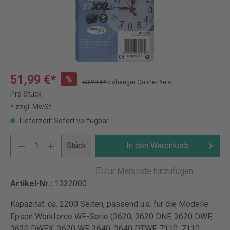
51,99 €*
%
53,99 €*
bisheriger Online-Preis
Pro Stück
* zzgl. MwSt.
Lieferzeit: Sofort verfügbar
Stück
In den Warenkorb
Zur Merkliste hinzufügen
Artikel-Nr.:
1332000
Kapazität: ca. 2200 Seiten, passend u.a. für die Modelle
Epson Workforce WF-Serie (3620, 3620 DNF, 3620 DWF,
3620 DWFX, 3620 WF, 3640, 3640 DTWF, 7110, 7110