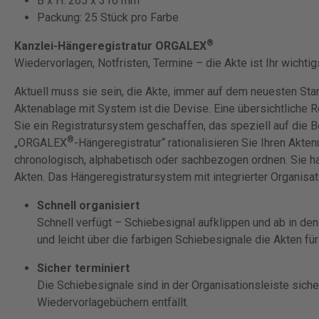
B x H: 265 x 316 mm
Packung: 25 Stück pro Farbe
®
Kanzlei-Hängeregistratur ORGALEX
Wiedervorlagen, Notfristen, Termine – die Akte ist Ihr wichti
Aktuell muss sie sein, die Akte, immer auf dem neuesten Stand
Aktenablage mit System ist die Devise. Eine übersichtliche Re
Sie ein Registratursystem geschaffen, das speziell auf die B
®
„ORGALEX
-Hängeregistratur“ rationalisieren Sie Ihren Akt
chronologisch, alphabetisch oder sachbezogen ordnen. Sie ha
Akten. Das Hängeregistratursystem mit integrierter Organisat
Schnell organisiert
Schnell verfügt – Schiebesignal aufklippen und ab in den 
und leicht über die farbigen Schiebesignale die Akten f
Sicher terminiert
Die Schiebesignale sind in der Organisationsleiste siche
Wiedervorlagebüchern entfällt.