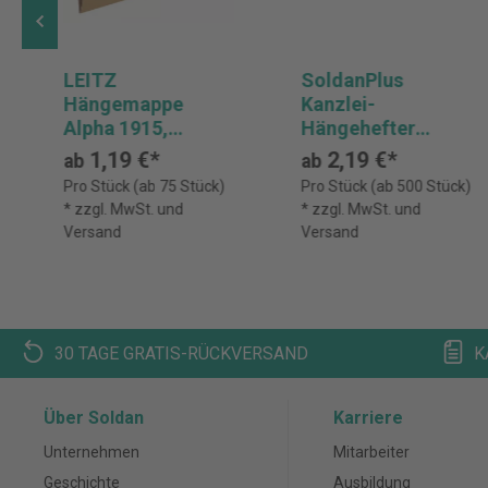
LEITZ
SoldanPlus
Hängemappe
Kanzlei-
Alpha 1915,
Hängehefter
seitlich offen
CLASSIC LIGHT, 2
1,19 €*
2,19 €*
ab
ab
Abheftvorrichtung
Pro Stück (ab 75 Stück)
Pro Stück (ab 500 Stück)
en,
* zzgl. MwSt. und
* zzgl. MwSt. und
Rechts-/Linksheft
Versand
Versand
ung, 1 Tasche
30 TAGE GRATIS-RÜCKVERSAND
K
Über Soldan
Karriere
Unternehmen
Mitarbeiter
Geschichte
Ausbildung