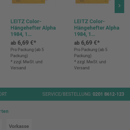
LEITZ Color-
LEITZ Color-
Hängehefter Alpha
Hängehefter Alpha
1984, 1
1984, 1
Abheftvorrichtung
Abheftvorrichtung
6,69 €*
6,69 €*
ab
ab
, Rechtsheftung,
, Rechtsheftung,
Pro Packung (ab 5
Pro Packung (ab 5
Pack: 5 Stück
Pack: 5 Stück
Packung)
Packung)
* zzgl. MwSt. und
* zzgl. MwSt. und
Versand
Versand
ORT
SERVICE/BESTELLUNG:
0201 8612-123
rten