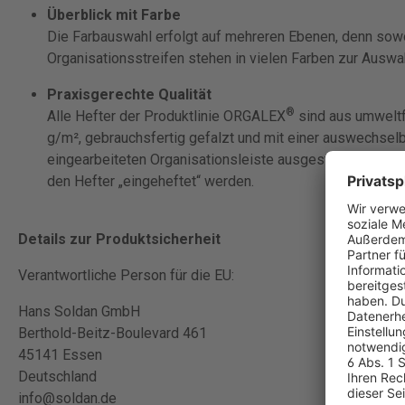
Überblick mit Farbe
Die Farbauswahl erfolgt auf mehreren Ebenen, denn sowo
Organisationsstreifen stehen in vielen Farben zur Auswa
Praxisgerechte Qualität
®
Alle Hefter der Produktlinie ORGALEX
sind aus umweltf
g/m², gebrauchsfertig gefalzt und mit einer auswechselb
eingearbeiteten Organisationsleiste ausgestattet. Separa
den Hefter „eingeheftet“ werden.
Details zur Produktsicherheit
Verantwortliche Person für die EU:
Hans Soldan GmbH
Berthold-Beitz-Boulevard 461
45141 Essen
Deutschland
info@soldan.de