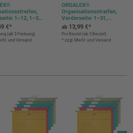
EX®
ORGALEX®
ationsstreifen,
Organisationsstreifen,
eite: 1–12, 1–31,
Vorderseite: 1–31,
ite: 1–31, A–Z,
Rückseite: A–Z
9 €*
13,99 €*
ab
ung (ab 3 Packung)
Pro Beutel (ab 3 Beutel)
MwSt. und Versand
* zzgl. MwSt. und Versand