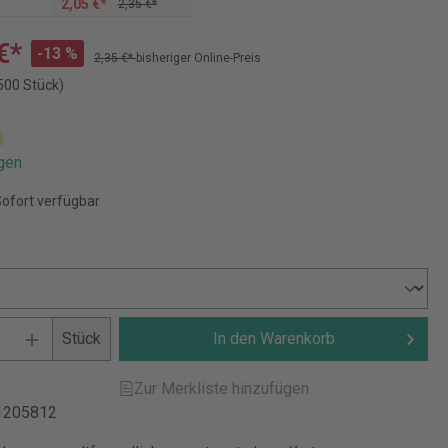
2,05 €*
2,35 €*
€*
-13 %
2,35 €*
bisheriger Online-Preis
500 Stück)
gen
Sofort verfügbar
Stück
In den Warenkorb
Zur Merkliste hinzufügen
1205812