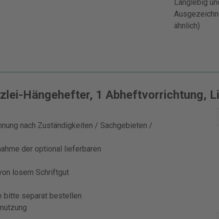
Langlebig un
Ausgezeichne
ähnlich)
ei-Hängehefter, 1 Abheftvorrichtung, Li
hnung nach Zuständigkeiten / Sachgebieten /
nahme der optional lieferbaren
on losem Schriftgut
 bitte separat bestellen
hnutzung