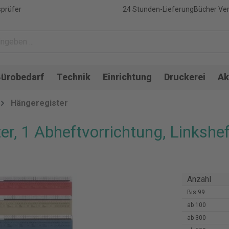
sprüfer
24 Stunden-Lieferung
Bücher Ver
ürobedarf
Technik
Einrichtung
Druckerei
Ak
Hängeregister
 1 Abheftvorrichtung, Linkshef
Anzahl
Bis
99
ab
100
ab
300