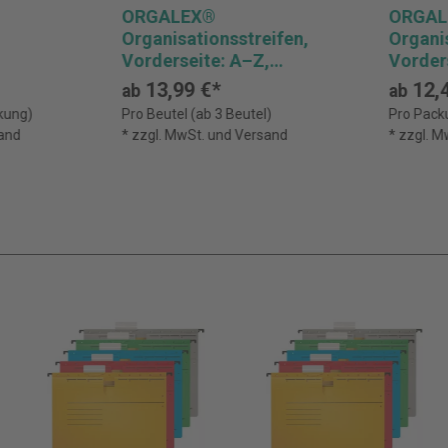
ORGALEX®
ORGAL
Organisationsstreifen,
Organis
Vorderseite: A–Z,
Vorders
5/10/15/20/25/30, I–XII,
Rückse
13,99 €*
12,4
ab
ab
Rückseite: A–Z, 1–31,
weiß
kung)
Pro Beutel (ab 3 Beutel)
Pro Pack
weiß
sand
* zzgl. MwSt. und Versand
* zzgl. 