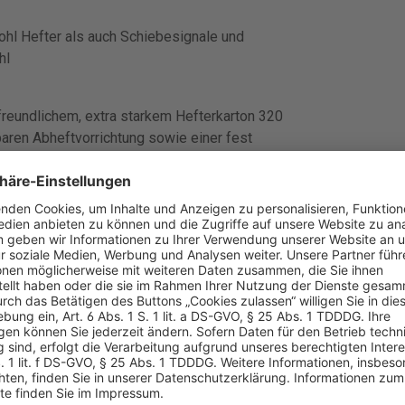
hl Hefter als auch Schiebesignale und
hl
reundlichem, extra starkem Hefterkarton 320
aren Abheftvorrichtung sowie einer fest
t zu bestellen sind die Hängeschienen, die in