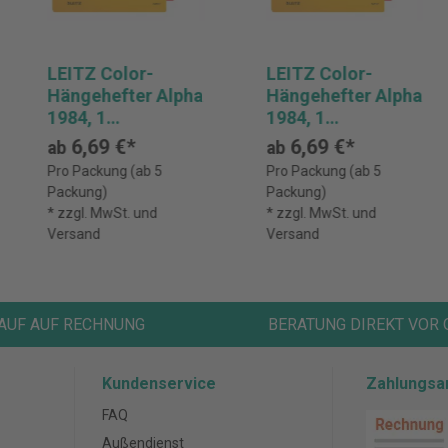
LEITZ Color-
LEITZ Color-
Hängehefter Alpha
Hängehefter Alpha
1984, 1
1984, 1
Abheftvorrichtung
Abheftvorrichtung
6,69 €*
6,69 €*
ab
ab
, Rechtsheftung,
, Rechtsheftung,
Pro Packung (ab 5
Pro Packung (ab 5
Pack: 5 Stück
Pack: 5 Stück
Packung)
Packung)
* zzgl. MwSt. und
* zzgl. MwSt. und
Versand
Versand
AUF AUF RECHNUNG
BERATUNG DIREKT VOR 
Kundenservice
Zahlungsa
FAQ
Außendienst