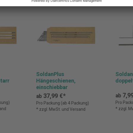
SoldanPlus
Soldan
tarr
Hängeschienen,
doppel
einschiebbar
7,99
37,99 €*
ab
ab
kung)
Pro Pack
Pro Packung (ab 4 Packung)
sand
* zzgl. 
* zzgl. MwSt. und Versand