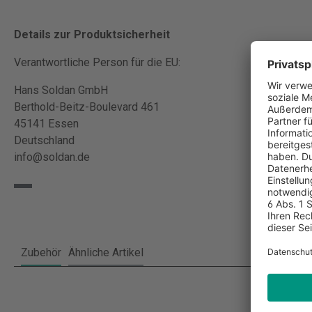
Details zur Produktsicherheit
Verantwortliche Person für die EU:
Hans Soldan GmbH
Berthold-Beitz-Boulevard 461
45141 Essen
Deutschland
info@soldan.de
Zubehör
Ähnliche Artikel