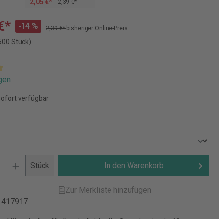
2,05 €*
2,39 €*
€*
-14 %
2,39 €*
bisheriger Online-Preis
500 Stück)
gen
Sofort verfügbar
Stück
In den Warenkorb
Zur Merkliste hinzufügen
1417917