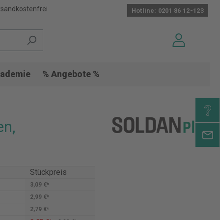
sandkostenfrei
Hotline: 0201 86 12-123
ademie
% Angebote %
en,
Stückpreis
3,09 €*
2,99 €*
2,79 €*