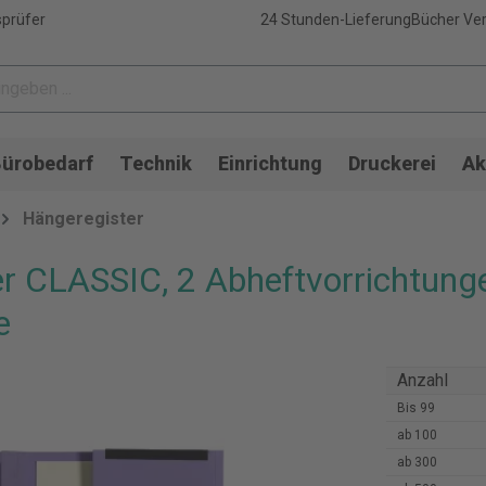
sprüfer
24 Stunden-Lieferung
Bücher Ver
ürobedarf
Technik
Einrichtung
Druckerei
Ak
Hängeregister
r CLASSIC, 2 Abheftvorrichtung
e
Anzahl
Bis
99
ab
100
ab
300