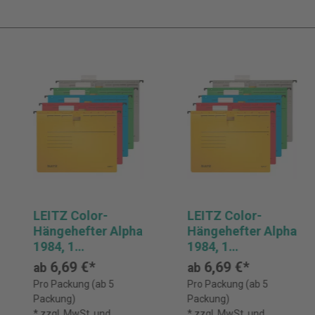
LEITZ Color-
LEITZ Color-
Hängehefter Alpha
Hängehefter Alpha
1984, 1
1984, 1
Abheftvorrichtung
Abheftvorrichtung
6,69 €*
6,69 €*
ab
ab
, Rechtsheftung,
, Rechtsheftung,
Pro Packung (ab 5
Pro Packung (ab 5
Pack: 5 Stück
Pack: 5 Stück
Packung)
Packung)
* zzgl. MwSt. und
* zzgl. MwSt. und