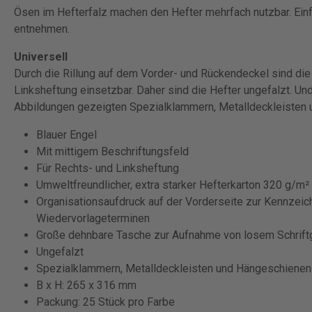
Ösen im Hefterfalz machen den Hefter mehrfach nutzbar. Einfa
entnehmen.
Universell
Durch die Rillung auf dem Vorder- und Rückendeckel sind die
Linksheftung einsetzbar. Daher sind die Hefter ungefalzt. Und
Abbildungen gezeigten Spezialklammern, Metalldeckleisten u
Blauer Engel
Mit mittigem Beschriftungsfeld
Für Rechts- und Linksheftung
Umweltfreundlicher, extra starker Hefterkarton 320 g/m²
Organisationsaufdruck auf der Vorderseite zur Kennzeic
Wiedervorlageterminen
Große dehnbare Tasche zur Aufnahme von losem Schrift
Ungefalzt
Spezialklammern, Metalldeckleisten und Hängeschienen 
B x H: 265 x 316 mm
Packung: 25 Stück pro Farbe