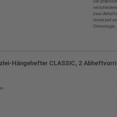
Der praktisch
verschiedenen
zwei Abheftvo
Universell ei
Chronologie.
zlei-Hängehefter CLASSIC, 2 Abheftvorri
en.
.