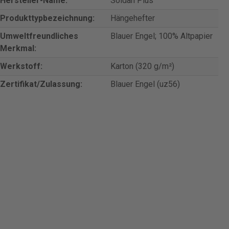
Hersteller-Name:
Soldan Plus
Produkttypbezeichnung:
Hängehefter
Umweltfreundliches
Blauer Engel; 100% Altpapier
Merkmal:
Werkstoff:
Karton (320 g/m²)
Zertifikat/Zulassung:
Blauer Engel (uz56)