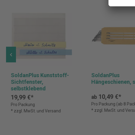
SoldanPlus Kunststoff-
SoldanPlus
Sichtfenster,
Hängeschienen, s
selbstklebend
10,49 €*
19,99 €*
ab
Pro Packung (ab 8 Pac
Pro Packung
* zzgl. MwSt. und Ver
* zzgl. MwSt. und Versand