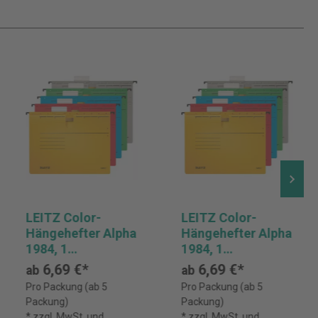
LEITZ Color-
LEITZ Color-
Hängehefter Alpha
Hängehefter Alpha
1984, 1
1984, 1
Abheftvorrichtung
Abheftvorrichtung
6,69 €*
6,69 €*
ab
ab
, Rechtsheftung,
, Rechtsheftung,
Pro Packung (ab 5
Pro Packung (ab 5
Pack: 5 Stück
Pack: 5 Stück
Packung)
Packung)
* zzgl. MwSt. und
* zzgl. MwSt. und