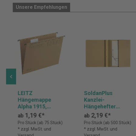
Unsere Empfehlungen
LEITZ
SoldanPlus
Hängemappe
Kanzlei-
Alpha 1915,
Hängehefter
seitlich offen
CLASSIC LIGHT, 2
1,19 €*
2,19 €*
ab
ab
Abheftvorrichtung
Pro Stück (ab 75 Stück)
Pro Stück (ab 500 Stück)
en,
* zzgl. MwSt. und
* zzgl. MwSt. und
Rechts-/Linksheft
Versand
Versand