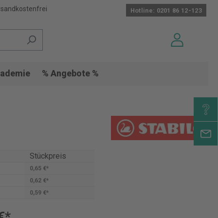
sandkostenfrei
Hotline: 0201 86 12-123
ademie
% Angebote %
Stückpreis
0,65 €*
0,62 €*
0,59 €*
€*