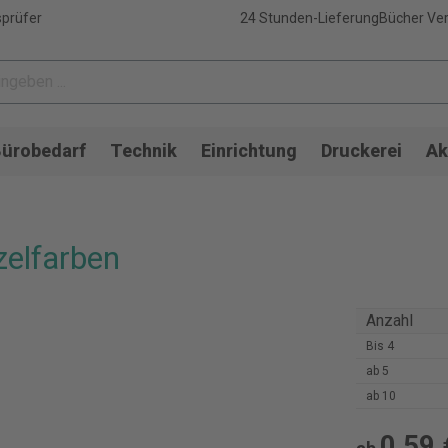
sprüfer
24 Stunden-Lieferung
Bücher Ver
ürobedarf
Technik
Einrichtung
Druckerei
Ak
zelfarben
Anzahl
Bis
4
ab
5
ab
10
0,59 