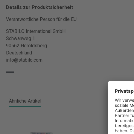
Details zur Produktsicherheit
Verantwortliche Person für die EU:
STABILO International GmbH
Schwanweg 1
90562 Heroldsberg
Deutschland
info@stabilo.com
Ähnliche Artikel