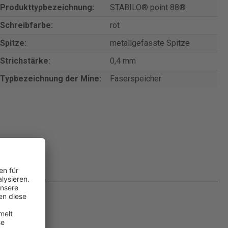
Produkttypbezeichnung:
STABILO® point 88®
Schreibfarbe:
rot
Spitze:
metallgefasste Spitze
Strichstärke:
0,4 mm
Typbezeichnung der Mine:
Faserspeicher