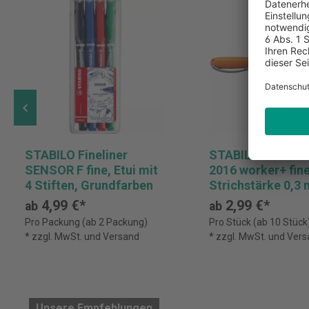
STABILO Fineliner
STABILO Tintenro
SENSOR F fine, Etui mit
2016 worker+ fine
4 Stiften, Grundfarben
Strichstärke 0,3
4,99 €*
2,99 €*
ab
ab
Pro Packung (ab 2 Packung)
Pro Stück (ab 10 Stück
* zzgl. MwSt. und Versand
* zzgl. MwSt. und Ver
Unsere Empfehlungen