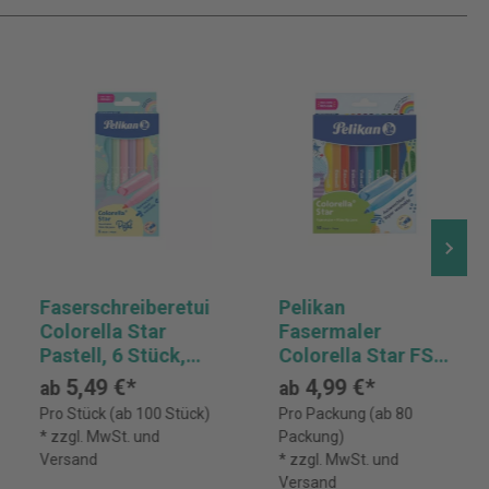
Faserschreiberetui
Pelikan
Colorella Star
Fasermaler
Pastell, 6 Stück,
Colorella Star FS
sortiert PELIKAN
10St
5,49 €*
4,99 €*
ab
ab
300009804
Pro Stück (ab 100 Stück)
Pro Packung (ab 80
* zzgl. MwSt. und
Packung)
Versand
* zzgl. MwSt. und
Versand