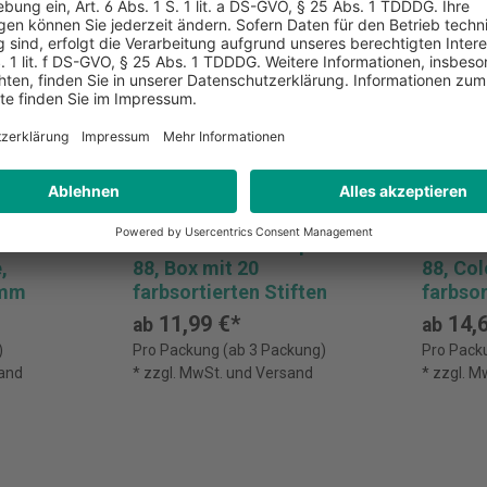
ller
STABILO Fineliner point
STABIL
,
88, Box mit 20
88, Co
 mm
farbsortierten Stiften
farbsor
11,99 €*
14,6
ab
ab
)
Pro Packung (ab 3 Packung)
Pro Pack
sand
* zzgl. MwSt. und Versand
* zzgl. 