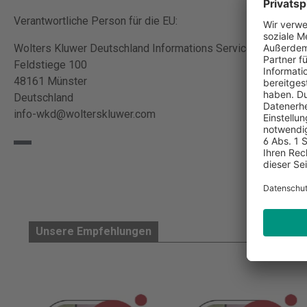
Verantwortliche Person für die EU:
Wolters Kluwer Deutschland Informations Services G
Feldstiege 100
48161 Münster
Deutschland
info-wkd@wolterskluwer.com
Unsere Empfehlungen