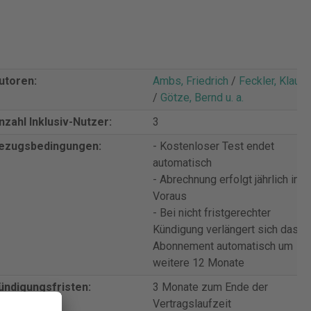
utoren:
Ambs, Friedrich
/
Feckler, Klaus
/
Götze, Bernd u. a.
nzahl Inklusiv-Nutzer:
3
ezugsbedingungen:
- Kostenloser Test endet
automatisch
- Abrechnung erfolgt jährlich im
Voraus
- Bei nicht fristgerechter
Kündigung verlängert sich das
Abonnement automatisch um
weitere 12 Monate
ündigungsfristen:
3 Monate zum Ende der
Vertragslaufzeit