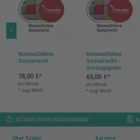
NomosOnline
NomosOnline
Sozialrecht
Sozialrecht -
Vorzugspreis
78,00 €*
65,00 €*
pro Monat
pro Monat
* zzgl. MwSt.
* zzgl. MwSt.
30 TAGE GRATIS-RÜCKVERSAND
K
Über Soldan
Karriere