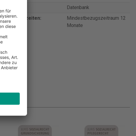
rodukttyp:
Datenbank
ertragslaufzeiten:
Mindestbezugszeitraum 12
Monate