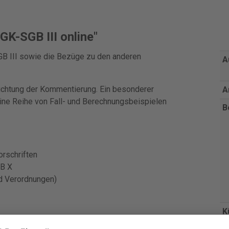
K-SGB III online"
B III sowie die Bezüge zu den anderen
A
ichtung der Kommentierung. Ein besonderer
A
Eine Reihe von Fall- und Berechnungsbeispielen
B
orschriften
GB X
nd Verordnungen)
K