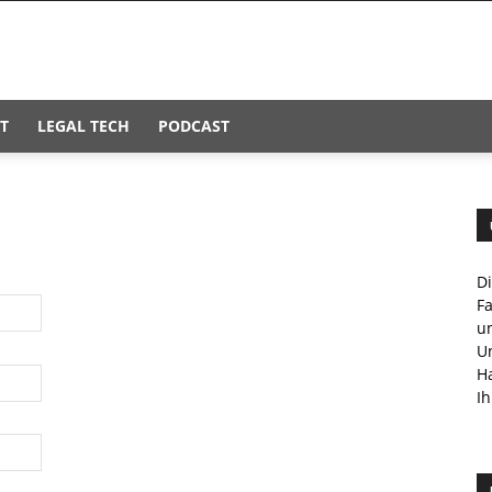
T
LEGAL TECH
PODCAST
D
F
u
U
H
Ih