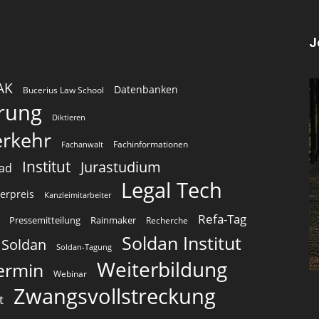
J
AK
Datenbanken
Bucerius Law School
erung
Diktieren
erkehr
Fachinformationen
Fachanwalt
Institut
Jurastudium
oad
Legal Tech
erpreis
Kanzleimitarbeiter
Refa-Tag
Pressemitteilung
Rainmaker
Recherche
Soldan Institut
Soldan
Soldan-Tagung
Weiterbildung
ermin
Webinar
Zwangsvollstreckung
t