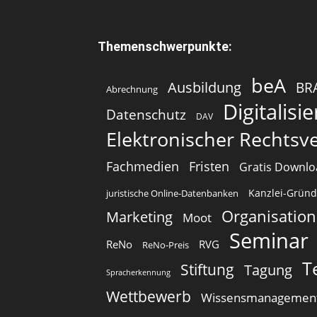
Themenschwerpunkte:
beA
Ausbildung
BR
Abrechnung
Digitalisi
Datenschutz
DAV
Elektronischer Rechtsv
Fachmedien
Fristen
Gratis Downl
Kanzlei-Gründ
juristische Online-Datenbanken
Organisation
Marketing
Moot
Seminar
ReNo
RVG
ReNo-Preis
T
Stiftung
Tagung
Spracherkennung
Wettbewerb
Wissensmanagemen