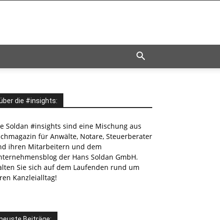
über die #insights:
ie Soldan #insights sind eine Mischung aus
achmagazin für Anwälte, Notare, Steuerberater
nd ihren Mitarbeitern und dem
nternehmensblog der Hans Soldan GmbH.
alten Sie sich auf dem Laufenden rund um
ren Kanzleialltag!
neuste Beiträge: