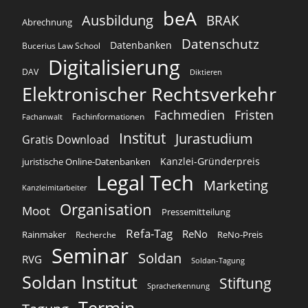
beA
Ausbildung
BRAK
Abrechnung
Datenschutz
Datenbanken
Bucerius Law School
Digitalisierung
DAV
Diktieren
Elektronischer Rechtsverkehr
Fachmedien
Fristen
Fachinformationen
Fachanwalt
Institut
Jurastudium
Gratis Download
Kanzlei-Gründerpreis
juristische Online-Datenbanken
Legal Tech
Marketing
Kanzleimitarbeiter
Organisation
Moot
Pressemitteilung
Refa-Tag
ReNo
Rainmaker
ReNo-Preis
Recherche
Seminar
Soldan
RVG
Soldan-Tagung
Soldan Institut
Stiftung
Spracherkennung
Termin