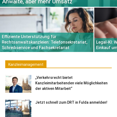
Anwälte, aber mehr Umsatz
Effiziente Unterstützung für
Rechtsanwaltskanzleien: Telefonsekretariat,
Legal-KI: 
Schreibservice und Fachsekretariat
Einkauf u
Kanzleimanagement
„Verkehrsrecht bietet
Kanzleimitarbeitenden viele Möglichkeiten
der aktiven Mitarbeit“
Jetzt schnell zum DRT in Fulda anmelden!