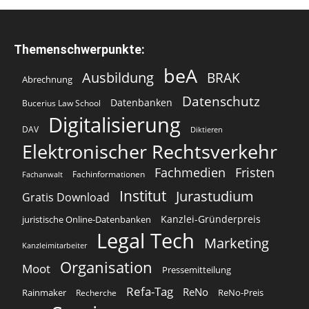
Themenschwerpunkte:
beA
Ausbildung
BRAK
Abrechnung
Datenschutz
Datenbanken
Bucerius Law School
Digitalisierung
DAV
Diktieren
Elektronischer Rechtsverkehr
Fachmedien
Fristen
Fachinformationen
Fachanwalt
Institut
Jurastudium
Gratis Download
Kanzlei-Gründerpreis
juristische Online-Datenbanken
Legal Tech
Marketing
Kanzleimitarbeiter
Organisation
Moot
Pressemitteilung
Refa-Tag
ReNo
Rainmaker
ReNo-Preis
Recherche