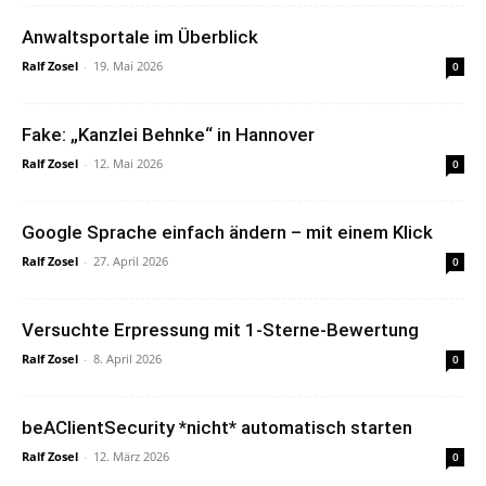
Anwaltsportale im Überblick
Ralf Zosel
-
19. Mai 2026
0
Fake: „Kanzlei Behnke“ in Hannover
Ralf Zosel
-
12. Mai 2026
0
Google Sprache einfach ändern – mit einem Klick
Ralf Zosel
-
27. April 2026
0
Versuchte Erpressung mit 1-Sterne-Bewertung
Ralf Zosel
-
8. April 2026
0
beAClientSecurity *nicht* automatisch starten
Ralf Zosel
-
12. März 2026
0