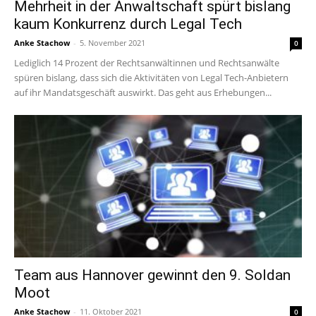
Mehrheit in der Anwaltschaft spürt bislang
kaum Konkurrenz durch Legal Tech
Anke Stachow
-
5. November 2021
0
Lediglich 14 Prozent der Rechtsanwältinnen und Rechtsanwälte
spüren bislang, dass sich die Aktivitäten von Legal Tech-Anbietern
auf ihr Mandatsgeschäft auswirkt. Das geht aus Erhebungen...
Team aus Hannover gewinnt den 9. Soldan
Moot
Anke Stachow
-
11. Oktober 2021
0