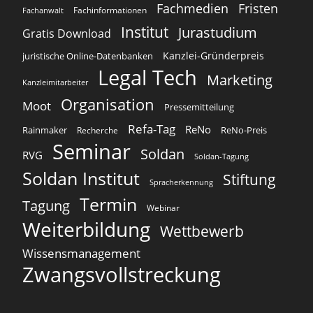
Fachmedien
Fristen
Fachinformationen
Fachanwalt
Institut
Jurastudium
Gratis Download
Kanzlei-Gründerpreis
juristische Online-Datenbanken
Legal Tech
Marketing
Kanzleimitarbeiter
Organisation
Moot
Pressemitteilung
Refa-Tag
ReNo
Rainmaker
ReNo-Preis
Recherche
Seminar
Soldan
RVG
Soldan-Tagung
Soldan Institut
Stiftung
Spracherkennung
Termin
Tagung
Webinar
Weiterbildung
Wettbewerb
Wissensmanagement
Zwangsvollstreckung