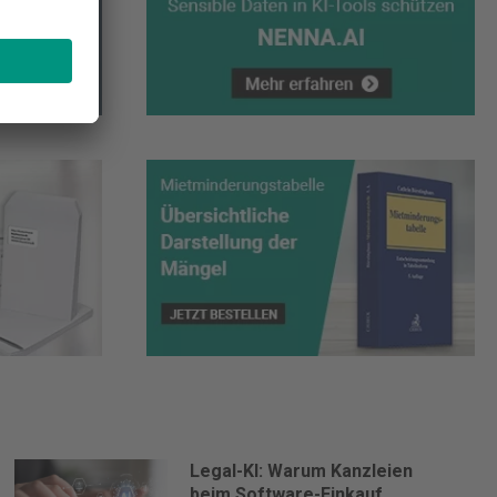
Legal-KI: Warum Kanzleien
beim Software-Einkauf