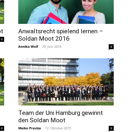
ot
Anwaltsrecht spielend lernen –
Soldan Moot 2016
0
Annika Wolf
-
29. Juni 2016
0
Team der Uni Hamburg gewinnt
den Soldan Moot
Maike Praviza
-
12. Oktober 2015
0
0