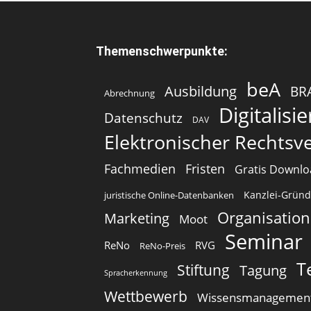
Themenschwerpunkte:
beA
Ausbildung
BR
Abrechnung
Digitalisi
Datenschutz
DAV
Elektronischer Rechtsv
Fachmedien
Fristen
Gratis Downl
Kanzlei-Gründ
juristische Online-Datenbanken
Organisation
Marketing
Moot
Seminar
ReNo
RVG
ReNo-Preis
T
Stiftung
Tagung
Spracherkennung
Wettbewerb
Wissensmanagemen