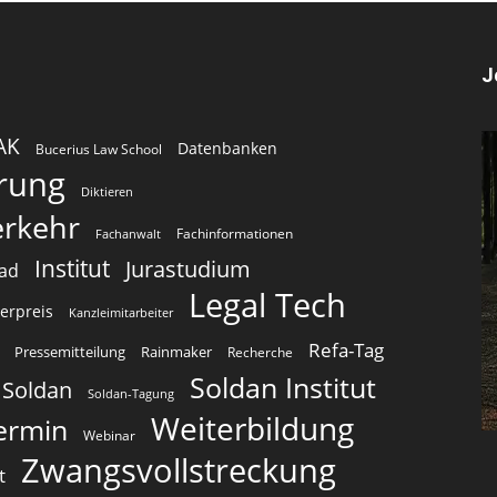
J
AK
Datenbanken
Bucerius Law School
erung
Diktieren
erkehr
Fachinformationen
Fachanwalt
Institut
Jurastudium
oad
Legal Tech
erpreis
Kanzleimitarbeiter
Refa-Tag
Pressemitteilung
Rainmaker
Recherche
Soldan Institut
Soldan
Soldan-Tagung
Weiterbildung
ermin
Webinar
Zwangsvollstreckung
t