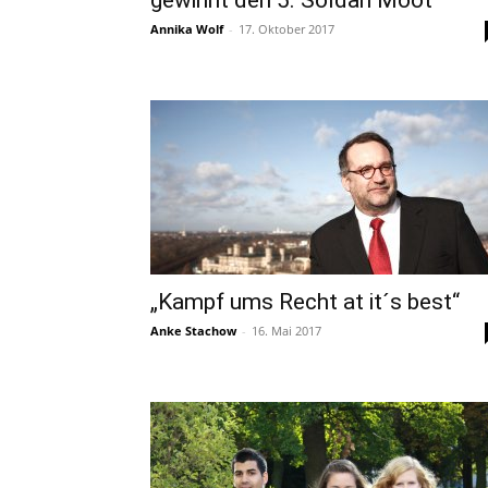
gewinnt den 5. Soldan Moot
Annika Wolf
-
17. Oktober 2017
„Kampf ums Recht at it´s best“
Anke Stachow
-
16. Mai 2017