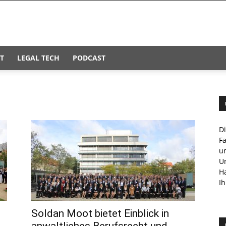
T
LEGAL TECH
PODCAST
D
F
u
U
H
Ih
Soldan Moot bietet Einblick in