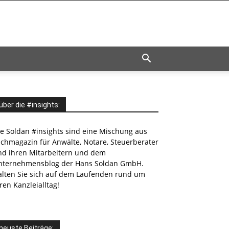
über die #insights:
ie Soldan #insights sind eine Mischung aus
achmagazin für Anwälte, Notare, Steuerberater
nd ihren Mitarbeitern und dem
nternehmensblog der Hans Soldan GmbH.
alten Sie sich auf dem Laufenden rund um
ren Kanzleialltag!
neuste Beiträge: