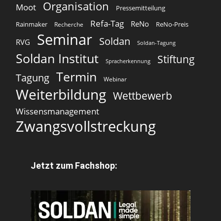
Organisation
Moot
Pressemitteilung
Refa-Tag
ReNo
Rainmaker
ReNo-Preis
Recherche
Seminar
Soldan
RVG
Soldan-Tagung
Soldan Institut
Stiftung
Spracherkennung
Termin
Tagung
Webinar
Weiterbildung
Wettbewerb
Wissensmanagement
Zwangsvollstreckung
Jetzt zum Fachshop: