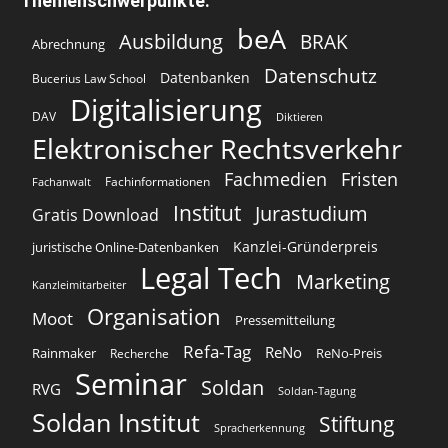
Themenschwerpunkte:
beA
Ausbildung
BRAK
Abrechnung
Datenschutz
Datenbanken
Bucerius Law School
Digitalisierung
DAV
Diktieren
Elektronischer Rechtsverkehr
Fachmedien
Fristen
Fachinformationen
Fachanwalt
Institut
Jurastudium
Gratis Download
Kanzlei-Gründerpreis
juristische Online-Datenbanken
Legal Tech
Marketing
Kanzleimitarbeiter
Organisation
Moot
Pressemitteilung
Refa-Tag
ReNo
Rainmaker
ReNo-Preis
Recherche
Seminar
Soldan
RVG
Soldan-Tagung
Soldan Institut
Stiftung
Spracherkennung