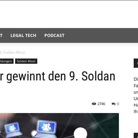
T
LEGAL TECH
PODCAST
9. Soldan Moot
ldungen
Soldan Moot
 gewinnt den 9. Soldan
D
F
u
U
2746
0
H
Ih