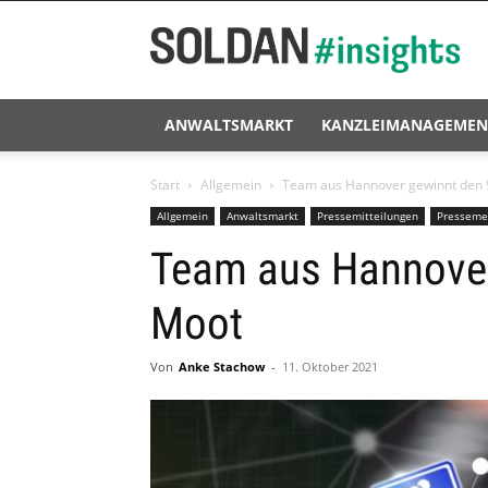
Soldan
#insights
ANWALTSMARKT
KANZLEIMANAGEMEN
Start
Allgemein
Team aus Hannover gewinnt den 
Allgemein
Anwaltsmarkt
Pressemitteilungen
Presseme
Team aus Hannover
Moot
Von
Anke Stachow
-
11. Oktober 2021