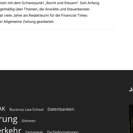
listin mit dem Schwerpunkt „Recht und Steuern“. Seit Anfang
regelmäßig über Themen, die Anwälte und Steuerberater
t viele Jahre als Redakteurin für die Financial Times
er Allgemeine Zeitung gearbeitet.
J
AK
Datenbanken
Bucerius Law School
erung
Diktieren
erkehr
Fachinformationen
Fachanwalt