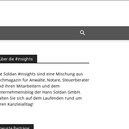
über die #insights:
ie Soldan #insights sind eine Mischung aus
achmagazin für Anwälte, Notare, Steuerberater
nd ihren Mitarbeitern und dem
nternehmensblog der Hans Soldan GmbH.
alten Sie sich auf dem Laufenden rund um
ren Kanzleialltag!
neuste Beiträge: