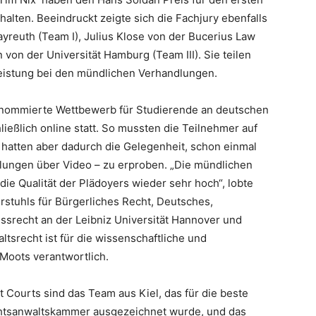
alten. Beeindruckt zeigte sich die Fachjury ebenfalls
ayreuth (Team I), Julius Klose von der Bucerius Law
von der Universität Hamburg (Team III). Sie teilen
lleistung bei den mündlichen Verhandlungen.
enommierte Wettbewerb für Studierende an deutschen
ießlich online statt. So mussten die Teilnehmer auf
 hatten aber dadurch die Gelegenheit, schon einmal
dlungen über Video – zu erproben. „Die mündlichen
e Qualität der Plädoyers wieder sehr hoch“, lobte
hrstuhls für Bürgerliches Recht, Deutsches,
essrecht an der Leibniz Universität Hannover und
ltsrecht ist für die wissenschaftliche und
Moots verantwortlich.
 Courts sind das Team aus Kiel, das für die beste
chtsanwaltskammer ausgezeichnet wurde, und das