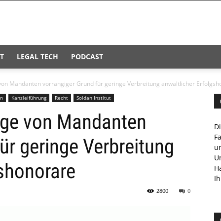
T
LEGAL TECH
PODCAST
on Mandanten vorrangiger Grund für geringe Verbreitung anwaltlicher Erfolgsh
en
Kanzleiführung
Recht
Soldan Institut
age von Mandanten
D
F
ür geringe Verbreitung
u
U
gshonorare
H
Ih
2800
0