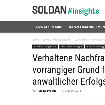
Soldan
#insights
ANWALTSMARKT
KANZLEIMANAGEMEN
Start
Kanzleimanagement
Verhaltene Nachfrage v
Kanzleimanagement
Pressemitteilungen
Pressemeldung
Verhaltene Nachfr
vorrangiger Grund f
anwaltlicher Erfol
Von
Maike Praviza
-
14. Oktober 2014