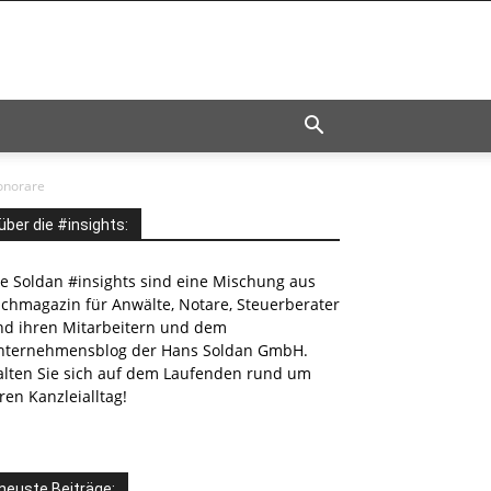
onorare
über die #insights:
ie Soldan #insights sind eine Mischung aus
achmagazin für Anwälte, Notare, Steuerberater
nd ihren Mitarbeitern und dem
nternehmensblog der Hans Soldan GmbH.
alten Sie sich auf dem Laufenden rund um
ren Kanzleialltag!
neuste Beiträge: