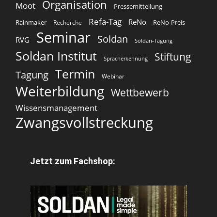
Organisation
Moot
Pressemitteilung
Refa-Tag
ReNo
Rainmaker
ReNo-Preis
Recherche
Seminar
Soldan
RVG
Soldan-Tagung
Soldan Institut
Stiftung
Spracherkennung
Termin
Tagung
Webinar
Weiterbildung
Wettbewerb
Wissensmanagement
Zwangsvollstreckung
Jetzt zum Fachshop: