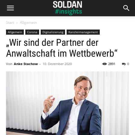
Start
Allgemein
Allgemein
Corona
Digitalisierung
Kanzleimanagement
„Wir sind der Partner der
Anwaltschaft im Wettbewerb“
Von
Anke Stachow
-
10. Dezember 2020
2891
0