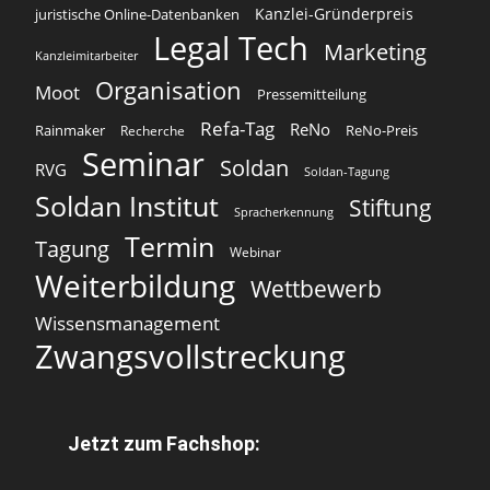
Kanzlei-Gründerpreis
juristische Online-Datenbanken
Legal Tech
Marketing
Kanzleimitarbeiter
Organisation
Moot
Pressemitteilung
Refa-Tag
ReNo
Rainmaker
ReNo-Preis
Recherche
Seminar
Soldan
RVG
Soldan-Tagung
Soldan Institut
Stiftung
Spracherkennung
Termin
Tagung
Webinar
Weiterbildung
Wettbewerb
Wissensmanagement
Zwangsvollstreckung
Jetzt zum Fachshop: