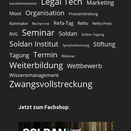
Legal Tech
Marketing
Kanzleimitarbeiter
Organisation
Moot
Pressemitteilung
Refa-Tag
ReNo
Rainmaker
ReNo-Preis
Recherche
Seminar
Soldan
RVG
Soldan-Tagung
Soldan Institut
Stiftung
Spracherkennung
Termin
Tagung
Webinar
Weiterbildung
Wettbewerb
Wissensmanagement
Zwangsvollstreckung
Jetzt zum Fachshop: