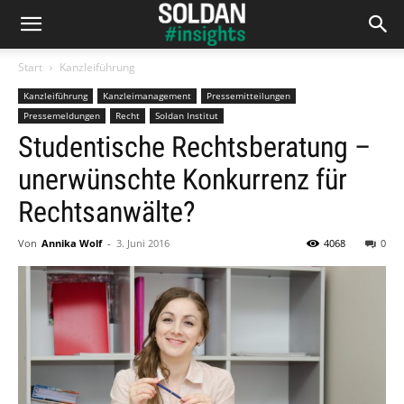
Start
Kanzleiführung
Kanzleiführung
Kanzleimanagement
Pressemitteilungen
Pressemeldungen
Recht
Soldan Institut
Studentische Rechtsberatung –
unerwünschte Konkurrenz für
Rechtsanwälte?
Von
Annika Wolf
-
3. Juni 2016
4068
0