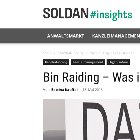
Soldan
#insights
ANWALTSMARKT
KANZLEIMANAGEMEN
Start
Kanzleiführung
Bin Raiding – Was ist das?
Kanzleiführung
Kanzleimanagement
Organisation
Bin Raiding – Was i
Von
Bettina Kauffel
-
18. Mai 2016