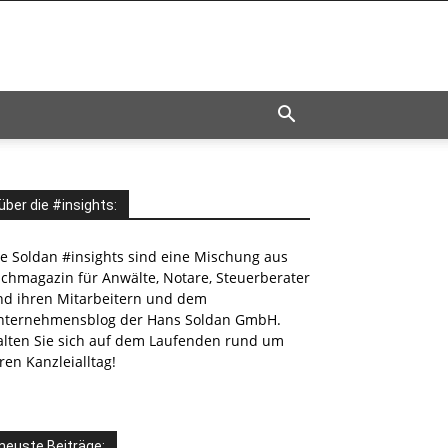
über die #insights:
ie Soldan #insights sind eine Mischung aus
achmagazin für Anwälte, Notare, Steuerberater
nd ihren Mitarbeitern und dem
nternehmensblog der Hans Soldan GmbH.
alten Sie sich auf dem Laufenden rund um
ren Kanzleialltag!
neuste Beiträge: