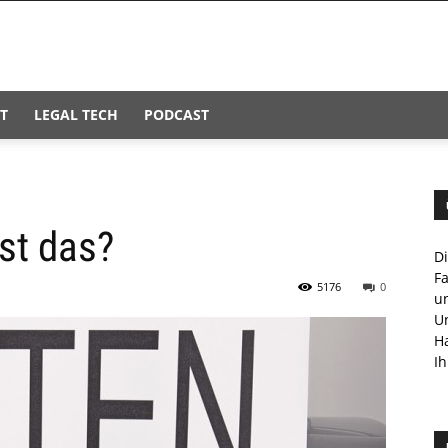
T
LEGAL TECH
PODCAST
st das?
D
F
5176
0
u
U
H
Ih