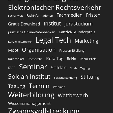
Elektronischer Rechtsverkehr
Fachmedien
Fristen
Fachinformationen
Fachanwalt
Institut
Jurastudium
Gratis Download
Kanzlei-Gründerpreis
juristische Online-Datenbanken
Legal Tech
Marketing
Kanzleimitarbeiter
Organisation
Moot
Pressemitteilung
Refa-Tag
ReNo
Rainmaker
ReNo-Preis
Recherche
Seminar
Soldan
RVG
Soldan-Tagung
Soldan Institut
Stiftung
Spracherkennung
Termin
Tagung
Webinar
Weiterbildung
Wettbewerb
Wissensmanagement
Zwangsvollstreckung