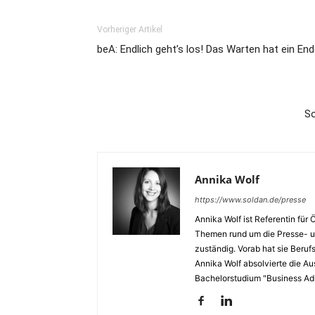
Vorheriger Artikel
beA: Endlich geht’s los! Das Warten hat ein End
So
Annika Wolf
https://www.soldan.de/presse
Annika Wolf ist Referentin für Ö
Themen rund um die Presse- un
zuständig. Vorab hat sie Ber
Annika Wolf absolvierte die Au
Bachelorstudium "Business Adm