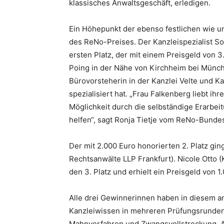
klassisches Anwaltsgeschäft, erledigen.
Ein Höhepunkt der ebenso festlichen wie u
des ReNo-Preises. Der Kanzleispezialist So
ersten Platz, der mit einem Preisgeld von 3
Poing in der Nähe von Kirchheim bei Münche
Bürovorsteherin in der Kanzlei Velte und Ka
spezialisiert hat. „Frau Falkenberg liebt ih
Möglichkeit durch die selbständige Erarbe
helfen“, sagt Ronja Tietje vom ReNo-Bundes
Der mit 2.000 Euro honorierten 2. Platz gi
Rechtsanwälte LLP Frankfurt). Nicole Otto
den 3. Platz und erhielt ein Preisgeld von 1
Alle drei Gewinnerinnen haben in diesem 
Kanzleiwissen in mehreren Prüfungsrunden 
Mahnverfahren und Zwangsvollstreckung,