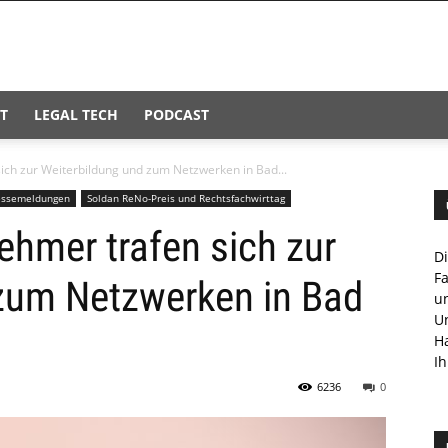
T
LEGAL TECH
PODCAST
sich zur Weiterbildung und zum Netzwerken in Bad...
essemeldungen
Soldan ReNo-Preis und Rechtsfachwirttag
ehmer trafen sich zur
D
F
 zum Netzwerken in Bad
u
U
H
Ih
6236
0