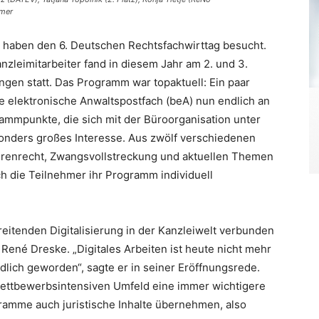
lmer
haben den 6. Deutschen Rechtsfachwirttag besucht.
nzleimitarbeiter fand in diesem Jahr am 2. und 3.
gen statt. Das Programm war topaktuell: Ein paar
re elektronische Anwaltspostfach (beA) nun endlich an
ammpunkte, die sich mit der Büroorganisation unter
onders großes Interesse. Aus zwölf verschiedenen
hrenrecht, Zwangsvollstreckung und aktuellen Themen
ch die Teilnehmer ihr Programm individuell
reitenden Digitalisierung in der Kanzleiwelt verbunden
René Dreske. „Digitales Arbeiten ist heute nicht mehr
ndlich geworden“, sagte er in seiner Eröffnungsrede.
wettbewerbsintensiven Umfeld eine immer wichtigere
amme auch juristische Inhalte übernehmen, also