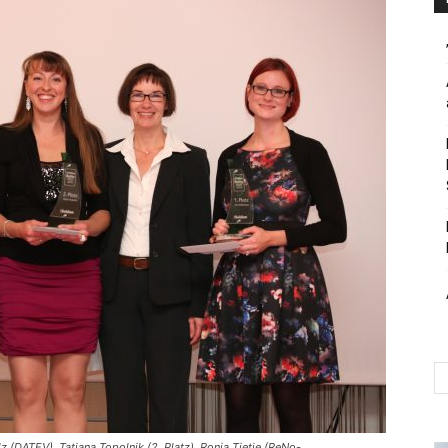
lz (DATEV), Tatjana Topolnik (2. Platz), Ronja Tietje (ReNo-