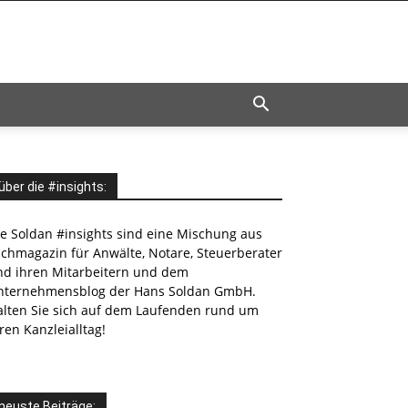
über die #insights:
ie Soldan #insights sind eine Mischung aus
achmagazin für Anwälte, Notare, Steuerberater
nd ihren Mitarbeitern und dem
nternehmensblog der Hans Soldan GmbH.
alten Sie sich auf dem Laufenden rund um
ren Kanzleialltag!
neuste Beiträge: