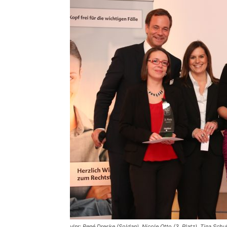
vlnr: René Dreske (Soldan), Nicole Otto (3. Platz), Tina Schu