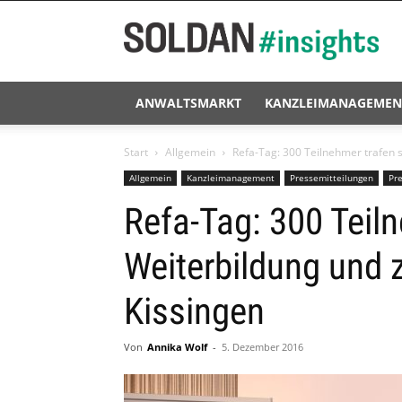
Soldan
#insights
ANWALTSMARKT
KANZLEIMANAGEMEN
Start
Allgemein
Refa-Tag: 300 Teilnehmer trafen 
Allgemein
Kanzleimanagement
Pressemitteilungen
Pr
Refa-Tag: 300 Teiln
Weiterbildung und
Kissingen
Von
Annika Wolf
-
5. Dezember 2016