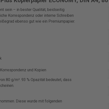
Plus Kopierpapier ECONOMY, DIN A4, 80 g
nt sein – in bester Qualität, beidseitig
gliche Korrespondenz oder interne Schreiben
Weißegrad ebenso gut wie ein Premiumpapier.
k
e Korrespondenz und Kopien
on 80 g/m². 93 % Opazität bedeutet, dass
scheinen.
genommen. Diese wurde mit folgenden