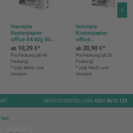
Inacopia
Inacopia
Kopierpapier
Kopierpapier
office A4 80g 500
office
Bl.
020808010561 A3
10,29 €*
20,90 €*
ab
ab
80g 500 Bl.
Pro Packung (ab 40
Pro Packung (ab 20
Packung)
Packung)
* zzgl. MwSt. und
* zzgl. MwSt. und
Versand
Versand
ORT
SERVICE/BESTELLUNG:
0201 8612-123
rten