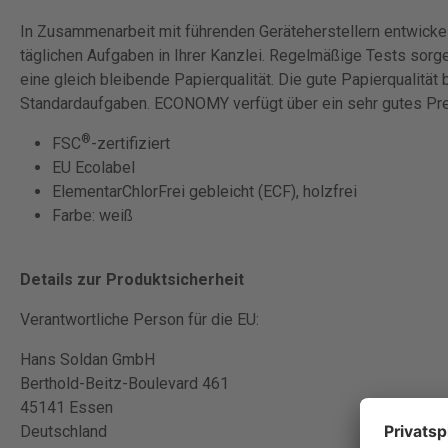
In Zusammenarbeit mit führenden Geräteherstellern entwickel
täglichen Aufgaben in Ihrer Kanzlei. Regelmäßige Tests sorg
eine gleich bleibende Papierqualität. Die gute Papierqualität
Standardaufgaben. ECONOMY verfügt über ein sehr gutes Pre
®
FSC
-zertifiziert
EU Ecolabel
ElementarChlorFrei gebleicht (ECF), holzfrei
Farbe: weiß
Details zur Produktsicherheit
Verantwortliche Person für die EU:
Hans Soldan GmbH
Berthold-Beitz-Boulevard 461
45141 Essen
Deutschland