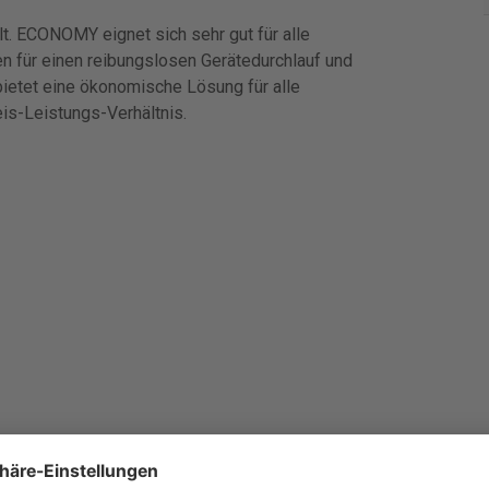
t. ECONOMY eignet sich sehr gut für alle
en für einen reibungslosen Gerätedurchlauf und
 bietet eine ökonomische Lösung für alle
is-Leistungs-Verhältnis.