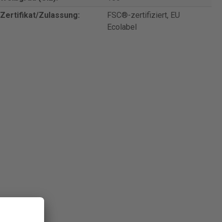
Zertifikat/Zulassung:
FSC®-zertifiziert, EU
Ecolabel