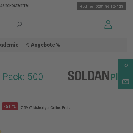
sandkostenfrei
Hotline: 0201 86 12-123
ademie
% Angebote %
 Pack: 500
-51 %
7,59 €*
bisheriger Online-Preis