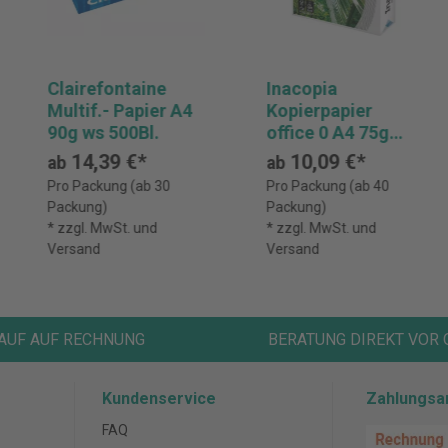
Clairefontaine
Inacopia
Multif.- Papier A4
Kopierpapier
90g ws 500Bl.
office 0 A4 75g
500 Bl.
14,39 €*
10,09 €*
ab
ab
Pro Packung (ab 30
Pro Packung (ab 40
Packung)
Packung)
* zzgl. MwSt. und
* zzgl. MwSt. und
Versand
Versand
AUF AUF RECHNUNG
BERATUNG DIREKT VOR 
Kundenservice
Zahlungsa
FAQ