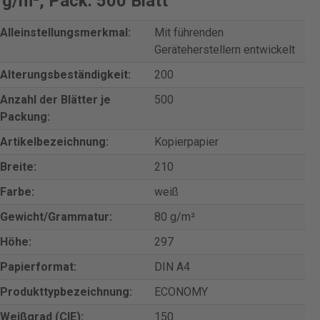
/m², Pack: 500 Blatt"
Alleinstellungsmerkmal:
Mit führenden
Geräteherstellern entwickelt
Alterungsbeständigkeit:
200
Anzahl der Blätter je
500
Packung:
Artikelbezeichnung:
Kopierpapier
Breite:
210
Farbe:
weiß
Gewicht/Grammatur:
80 g/m²
Höhe:
297
Papierformat:
DIN A4
Produkttypbezeichnung:
ECONOMY
Weißgrad (CIE):
150