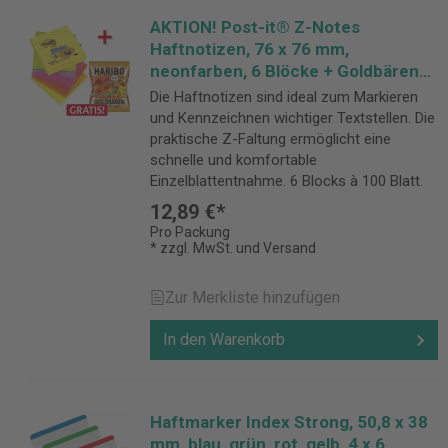
AKTION! Post-it® Z-Notes
Haftnotizen, 76 x 76 mm,
neonfarben, 6 Blöcke + Goldbären
GRATIS
Die Haftnotizen sind ideal zum Markieren
und Kennzeichnen wichtiger Textstellen. Die
praktische Z-Faltung ermöglicht eine
schnelle und komfortable
Einzelblattentnahme. 6 Blocks à 100 Blatt.
12,89 €*
Pro Packung
* zzgl. MwSt. und Versand
Zur Merkliste hinzufügen
In den Warenkorb
Haftmarker Index Strong, 50,8 x 38
mm, blau, grün, rot, gelb, 4 x 6