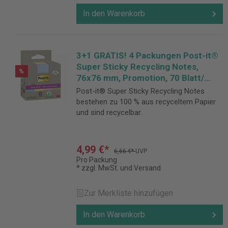
In den Warenkorb
3+1 GRATIS! 4 Packungen Post-it®
Super Sticky Recycling Notes,
%
76x76 mm, Promotion, 70 Blatt/
Block, farbig sortiert
Post-it® Super Sticky Recycling Notes
bestehen zu 100 % aus recyceltem Papier
und sind recycelbar.
4,99 €*
6,66 €*
UVP
Pro Packung
* zzgl. MwSt. und Versand
Zur Merkliste hinzufügen
In den Warenkorb