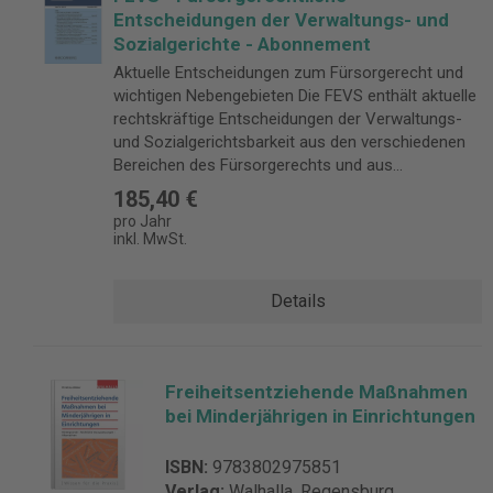
Entscheidungen der Verwaltungs- und
Sozialgerichte - Abonnement
Aktuelle Entscheidungen zum Fürsorgerecht und
wichtigen Nebengebieten Die FEVS enthält aktuelle
rechtskräftige Entscheidungen der Verwaltungs-
und Sozialgerichtsbarkeit aus den verschiedenen
Bereichen des Fürsorgerechts und aus
angrenzenden Rechtsgebieten. Komplette
185,40 €
Sammlung zum Fürsorgerecht Die FEVS beinhaltet
pro Jahr
Entscheidungen aus den Bereichen:
inkl. MwSt.
Grundsicherung Sozialhilfe Kinder- und Jugendhilfe
Sozialverwaltungsverfahren. Inklusive:
Details
Angrenzende Rechtsgebiete Darüber hinaus sind
Entscheidungen zu angrenzenden Rechtsgebieten
enthalten, zum Beispiel: Wohngeld Versorgung und
Ausbildungsförderung Asylbewerberleistungen
Freiheitsentziehende Maßnahmen
Aufenthaltsrecht Zuständigkeitsfragen
bei Minderjährigen in Einrichtungen
Kostenerstattung Schwerbehinderten-,
Krankenversicherungs- und
Pflegeversicherungsrecht Wichtige Entscheidungen
ISBN:
9783802975851
der höheren Instanzen Abgedruckt sind vor allem
Verlag:
Walhalla, Regensburg