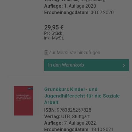
rechtskräftige Urteile und Beschlüsse der
Auflage:
1. Auflage 2020
Oberverwaltungsgerichte/Verwaltungsgerichtshöfe
Erscheinungsdatum:
30.07.2020
und Landessozialgerichte sowie Entscheidungen
des Bundesverwaltungsgerichts und des
29,95 €
Bundessozialgerichts. Einfache Recherche und
Pro Stück
elektronisches Archiv Dank der CD-ROM sowie mit
inkl. MwSt.
Entscheidungsverzeichnis, Leitsatzverzeichnis und
Stichwortverzeichnis am Jahresende bietet die
Zur Merkliste hinzufügen
FEVS einen umfassenden und praxisbezogenen
Rechtsprechungsüberblick zum Fürsorgerecht –
In den Warenkorb
komfortabel und nachschlagegerecht aufbereitet.
Details zur Produktsicherheit Verantwortliche
Person für die EU: R. Boorberg Verlag GmbH & Co.
KG Scharrstr. 2 70563 Stuttgart Deutschland
Grundkurs Kinder- und
mail@boorberg.de
Jugendhilferecht für die Soziale
Arbeit
ISBN:
9783825257828
Verlag:
UTB, Stuttgart
Auflage:
7. Auflage 2022
Erscheinungsdatum:
18.10.2021