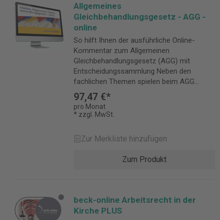
Allgemeines
Gleichbehandlungsgesetz - AGG -
online
So hilft Ihnen der ausführliche Online-
Kommentar zum Allgemeinen
Gleichbehandlungsgesetz (AGG) mit
Entscheidungssammlung Neben den
fachlichen Themen spielen beim AGG
vielfach auch Befindlichkeiten und politische
97,47 €*
Sichtweisen eine Rolle. Für Personalprofis
pro Monat
ist es umso wichtiger, die geltenden
* zzgl. MwSt.
Regelungen korrekt umzusetzen. Dies
betrifft insbesondere
Zur Merkliste hinzufügen
Diskriminierungsmerkmale,
Benachteiligungsverbote und zulässige
Zum Produkt
Ungleichbehandlung sowie unzulässige
Verhaltensformen, Beschwerderechte und
Klagemöglichkeiten der Betroffenen. Für
Praktikerinnen und Praktiker von
beck-online Arbeitsrecht in der
besonderem Interesse sind die
Kirche PLUS
arbeitsrechtlichen Vorschriften des AGG,