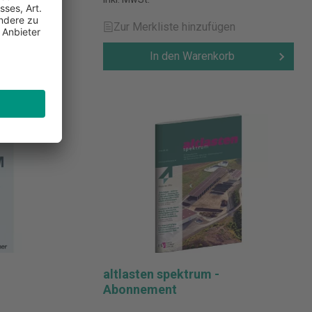
n
Zur Merkliste hinzufügen
b
In den Warenkorb
altlasten spektrum -
Abonnement