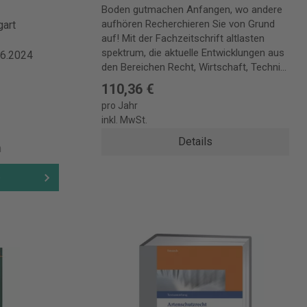
Boden gutmachen Anfangen, wo andere
aufhören Recherchieren Sie von Grund
gart
auf! Mit der Fachzeitschrift altlasten
spektrum, die aktuelle Entwicklungen aus
06.2024
den Bereichen Recht, Wirtschaft, Technik
und Wissenschaft bei der
110,36 €
Altlastenbearbeitung, beim
pro Jahr
Sanierungsmanagement und
inkl. MwSt.
Flächenrecycling praxisnah im Blick
behält. Für wirksame, wirtschaftliche und
Details
n
nachhaltige Maßnahmen auf dem jeweils
neuesten Stand. 4x pro Jahr: Praktisch.
b
Gründlich. Informativ. Fachbeiträge zu
Altlastenmanagement und
Flächenrecycling, zum Stand des
Altlastenvollzuges und zu methodischen
Grundlagen Informationen zu Gesetzen,
technischen Regelwerken, Richtlinien,
Rechtsfragen und
Grundsatzentscheidungen Mitteilungen
des ITVA zu aktuellen Herausforderungen