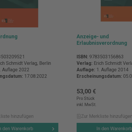
ordnung
Anzeige- und
Erlaubnisverordnung
3503209521
ISBN:
9783503156863
ich Schmidt Verlag, Berlin
Verlag:
Erich Schmidt Verla
. Auflage 2022
Auflage:
1. Auflage 2014
ungsdatum:
17.08.2022
Erscheinungsdatum:
05.
53,00 €
Pro Stück
inkl. MwSt.
liste hinzufügen
Zur Merkliste hinzufüge
n den Warenkorb
In den Warenkor