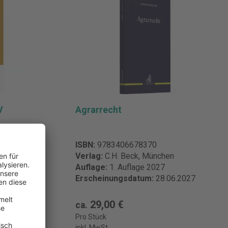
V
Agrarrecht
ISBN:
9783406678370
n
Verlag:
C.H. Beck, München
Auflage:
1. Auflage 2027
05.2024
Erscheinungsdatum:
28.06.2027
29,00 €
ca.
Pro Stück
inkl. MwSt.