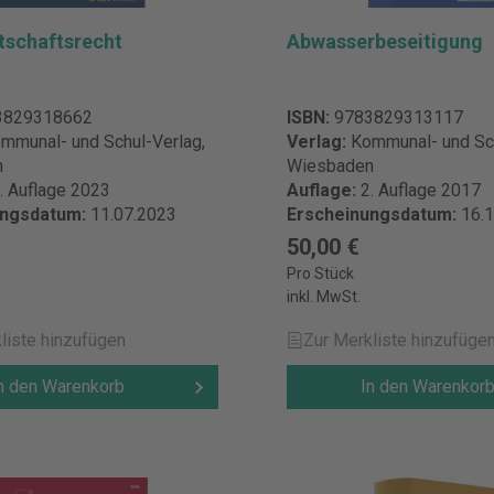
rtschaftsrecht
Abwasserbeseitigung
3829318662
ISBN:
9783829313117
mmunal- und Schul-Verlag,
Verlag:
Kommunal- und Sch
n
Wiesbaden
. Auflage 2023
Auflage:
2. Auflage 2017
ungsdatum:
11.07.2023
Erscheinungsdatum:
16.
50,00 €
Pro Stück
inkl. MwSt.
liste hinzufügen
Zur Merkliste hinzufüge
n den Warenkorb
In den Warenkor