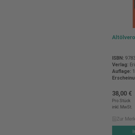
Altölver
ISBN:
978
Verlag:
Er
Auflage:
1
Erschein
38,00 €
Pro Stück
inkl. MwSt.
Zur Merk
I