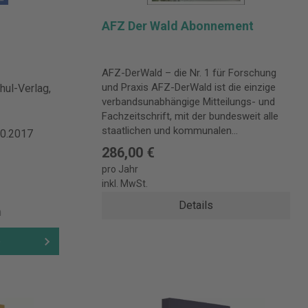
AFZ Der Wald Abonnement
AFZ-DerWald – die Nr. 1 für Forschung
und Praxis AFZ-DerWald ist die einzige
ul-Verlag,
verbandsunabhängige Mitteilungs- und
Fachzeitschrift, mit der bundesweit alle
staatlichen und kommunalen
10.2017
Forstbetriebe sowie der Großprivatwald
286,00 €
erreicht werden. Zudem ist AFZ-DerWald
pro Jahr
wichtigstes Infomedium für forstliche
inkl. MwSt.
Versuchs-, Forschungs- und
Lehranstalten. Details zur
Details
n
Produktsicherheit Verantwortliche Person
für die EU: Deutscher
b
Landwirtschaftsverlag GmbH Kabelkamp
6 30179 Hannover Deutschland
info@dlv.de