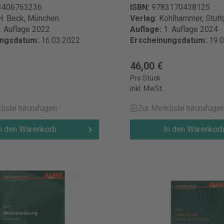
3406763236
ISBN:
9783170438125
H. Beck, München
Verlag:
Kohlhammer, Stutt
. Auflage 2022
Auflage:
1. Auflage 2024
ungsdatum:
16.03.2022
Erscheinungsdatum:
19.
€
46,00 €
Pro Stück
inkl. MwSt.
liste hinzufügen
Zur Merkliste hinzufüge
n den Warenkorb
In den Warenkor