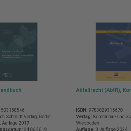
Handbuch
Abfallrecht (AbfR), K
3503158546
ISBN:
9783829315678
ich Schmidt Verlag, Berlin
Verlag:
Kommunal- und Sch
. Auflage 2019
Wiesbaden
ungsdatum:
24.06.2019
Auflage:
3. Auflage 2024