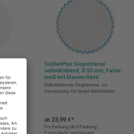
ne
SoldanPlus Siegelsterne
m, Farbe:
selbstklebend, Ø 55 mm, Farbe:
weiß mit blauem Rand
 zur
Selbstklebende Siegelsterne, zur
oblaten.
Verwendung mit Siegel-Mehloblaten.
23,99 €*
ab
Pro Packung (ab 5 Packung)
* zzgl. MwSt. und Versand