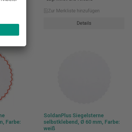
n
Zur Merkliste hinzufügen
Details
ne
SoldanPlus Siegelsterne
m, Farbe:
selbstklebend, Ø 60 mm, Farbe:
weiß