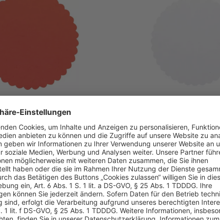
us Siegelsterne
SoldanPlus Siegelster
ebend, Ø 55 mm, Farbe:
selbstklebend, Ø 55 m
weiß
nde Siegelsterne, zur
Selbstklebende Siegelsterne,
 mit Siegel-Mehloblaten.
Verwendung mit Siegel-Mehl
 €*
23,99 €*
ab
 (ab 5 Packung)
Pro Packung (ab 5 Packung)
t. und Versand
* zzgl. MwSt. und Versand