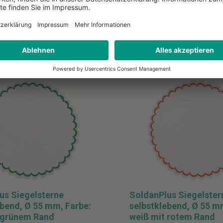
liste hinzufügen
Zur Merkliste hinzufüge
Details
Details
us Siegelsterne
SoldanPlus Siegelster
ebend, Ø 55 mm, Farbe:
selbstklebend, Ø 55 m
 grünem Rand
weiß mit rotem Rand