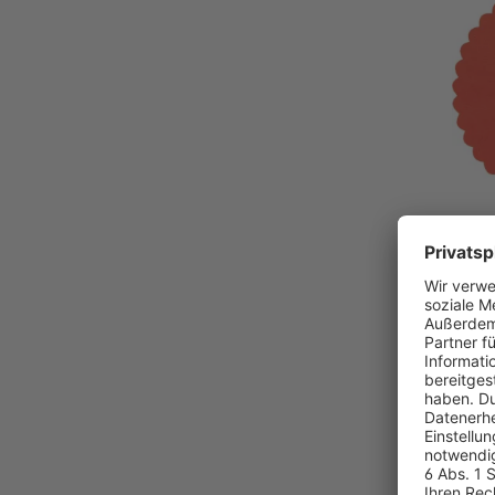
SoldanPl
selbstkl
rot
Selbstklebe
Verwendung
25,59
ab
Pro Packung
* zzgl. MwS