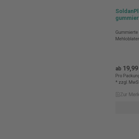
SoldanPl
gummiert
Gummierte S
Mehloblate
19,99
ab
Pro Packung
* zzgl. MwS
Zur Merk