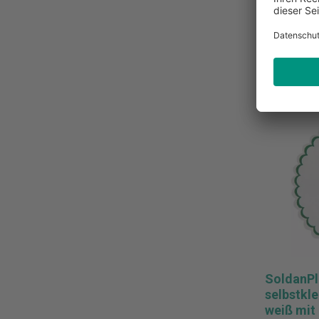
Zur Merk
SoldanPl
selbstkl
weiß mit