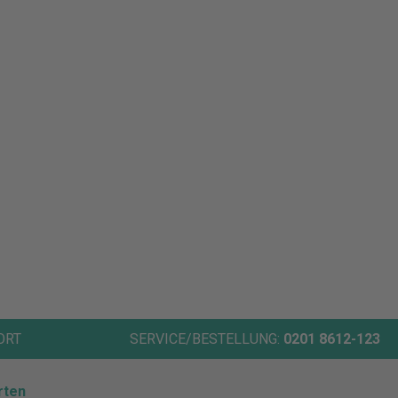
ORT
SERVICE/BESTELLUNG:
0201 8612-123
rten