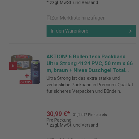
* zzgl. MwSt. und Versand
Zur Merkliste hinzufügen
In den Warenkorb
AKTION! 6 Rollen tesa Packband
Ultra Strong 4124 PVC, 50 mm x 66
%
m, braun + Nivea Duschgel Total
Relax 250 ml GRATIS
Ultra Strong ist das extra starke und
verlässliche Packband in Premium-Qualität
für sicheres Verpacken und Bündeln.
30,99 €*
31,14 €*
Einzelpreis
Pro Packung
* zzgl. MwSt. und Versand