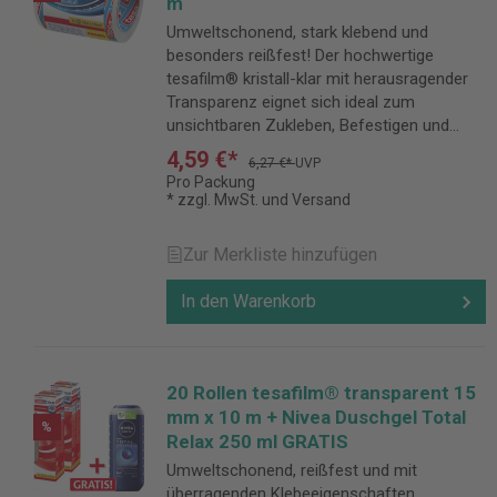
m
Umweltschonend, stark klebend und
besonders reißfest! Der hochwertige
tesafilm® kristall-klar mit herausragender
Transparenz eignet sich ideal zum
unsichtbaren Zukleben, Befestigen und
Verpacken.
4,59 €*
6,27 €*
UVP
Pro Packung
* zzgl. MwSt. und Versand
Zur Merkliste hinzufügen
In den Warenkorb
20 Rollen tesafilm® transparent 15
mm x 10 m + Nivea Duschgel Total
%
Relax 250 ml GRATIS
Umweltschonend, reißfest und mit
überragenden Klebeeigenschaften.