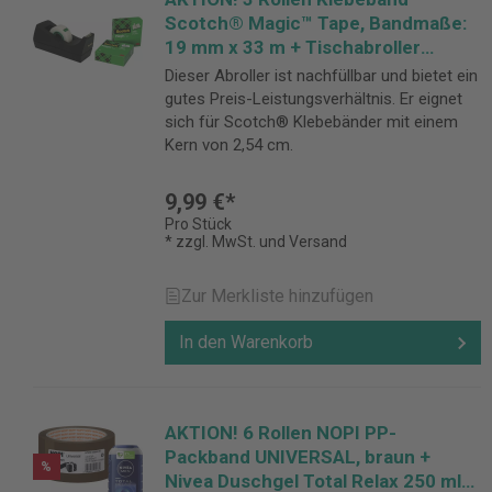
Scotch® Magic™ Tape, Bandmaße:
19 mm x 33 m + Tischabroller
GRATIS
Dieser Abroller ist nachfüllbar und bietet ein
gutes Preis-Leistungsverhältnis. Er eignet
sich für Scotch® Klebebänder mit einem
Kern von 2,54 cm.
9,99 €*
Pro Stück
* zzgl. MwSt. und Versand
Zur Merkliste hinzufügen
In den Warenkorb
AKTION! 6 Rollen NOPI PP-
Packband UNIVERSAL, braun +
%
Nivea Duschgel Total Relax 250 ml