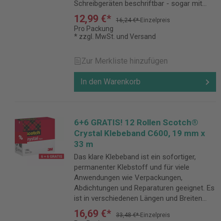
Schreibgeräten beschriftbar - sogar mit
Füller!
12,99 €*
16,24 €*
Einzelpreis
Pro Packung
* zzgl. MwSt. und Versand
Zur Merkliste hinzufügen
In den Warenkorb
6+6 GRATIS! 12 Rollen Scotch®
Crystal Klebeband C600, 19 mm x
%
33 m
Das klare Klebeband ist ein sofortiger,
permanenter Klebstoff und für viele
Anwendungen wie Verpackungen,
Abdichtungen und Reparaturen geeignet. Es
ist in verschiedenen Längen und Breiten
erhältlich und passt auf zahlreiche
16,69 €*
33,48 €*
Einzelpreis
Klebeband-Abroller.