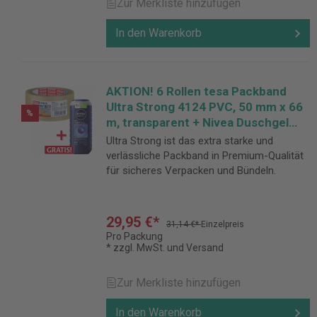
Zur Merkliste hinzufügen
In den Warenkorb
AKTION! 6 Rollen tesa Packband
Ultra Strong 4124 PVC, 50 mm x 66
%
m, transparent + Nivea Duschgel
Total Relax 250 ml GRATIS
Ultra Strong ist das extra starke und
verlässliche Packband in Premium-Qualität
für sicheres Verpacken und Bündeln.
29,95 €*
31,14 €*
Einzelpreis
Pro Packung
* zzgl. MwSt. und Versand
Zur Merkliste hinzufügen
In den Warenkorb