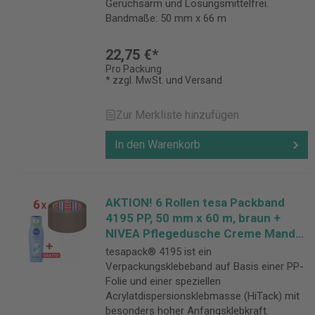
Geruchsarm und Lösungsmittelfrei.
Bandmaße: 50 mm x 66 m
22,75 €*
Pro Packung
* zzgl. MwSt. und Versand
Zur Merkliste hinzufügen
In den Warenkorb
AKTION! 6 Rollen tesa Packband
4195 PP, 50 mm x 60 m, braun +
NIVEA Pflegedusche Creme Mandel
GRATIS
tesapack® 4195 ist ein
Verpackungsklebeband auf Basis einer PP-
Folie und einer speziellen
Acrylatdispersionsklebmasse (HiTack) mit
besonders hoher Anfangsklebkraft.