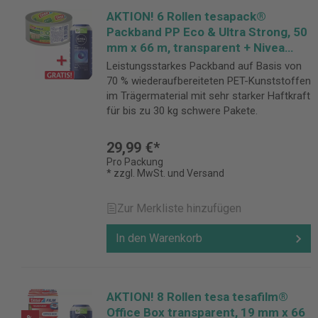
AKTION! 6 Rollen tesapack®
Packband PP Eco & Ultra Strong, 50
mm x 66 m, transparent + Nivea
Duschgel Total Relax 250 ml GRATIS
Leistungsstarkes Packband auf Basis von
70 % wiederaufbereiteten PET-Kunststoffen
im Trägermaterial mit sehr starker Haftkraft
für bis zu 30 kg schwere Pakete.
29,99 €*
Pro Packung
* zzgl. MwSt. und Versand
Zur Merkliste hinzufügen
In den Warenkorb
AKTION! 8 Rollen tesa tesafilm®
Office Box transparent, 19 mm x 66