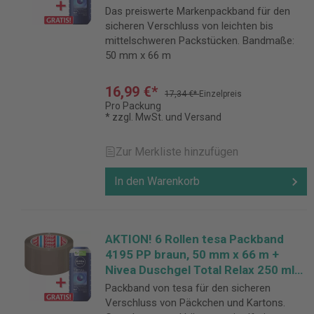
GRATIS
Das preiswerte Markenpackband für den
sicheren Verschluss von leichten bis
mittelschweren Packstücken. Bandmaße:
50 mm x 66 m
16,99 €*
17,34 €*
Einzelpreis
Pro Packung
* zzgl. MwSt. und Versand
Zur Merkliste hinzufügen
In den Warenkorb
AKTION! 6 Rollen tesa Packband
4195 PP braun, 50 mm x 66 m +
Nivea Duschgel Total Relax 250 ml
GRATIS
Packband von tesa für den sicheren
Verschluss von Päckchen und Kartons.