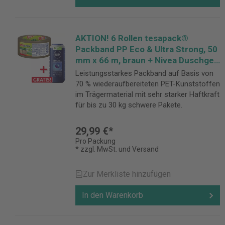
AKTION! 6 Rollen tesapack®
Packband PP Eco & Ultra Strong, 50
mm x 66 m, braun + Nivea Duschgel
Total Relax 250 ml GRATIS
Leistungsstarkes Packband auf Basis von
70 % wiederaufbereiteten PET-Kunststoffen
im Trägermaterial mit sehr starker Haftkraft
für bis zu 30 kg schwere Pakete.
29,99 €*
Pro Packung
* zzgl. MwSt. und Versand
Zur Merkliste hinzufügen
In den Warenkorb