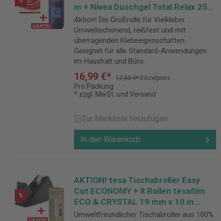
%
m + Nivea Duschgel Total Relax 250
ml GRATIS
Aktion! Die Großrolle für Vielkleber.
Umweltschonend, reißfest und mit
überragenden Klebeeigenschaften.
Geeignet für alle Standard-Anwendungen
im Haushalt und Büro.
16,99 €*
17,52 €*
Einzelpreis
Pro Packung
* zzgl. MwSt. und Versand
Zur Merkliste hinzufügen
In den Warenkorb
AKTION! tesa Tischabroller Easy
Cut ECONOMY + 8 Rollen tesafilm
%
ECO & CRYSTAL 19 mm x 10 m
GRATIS
Umweltfreundlicher Tischabroller aus 100%