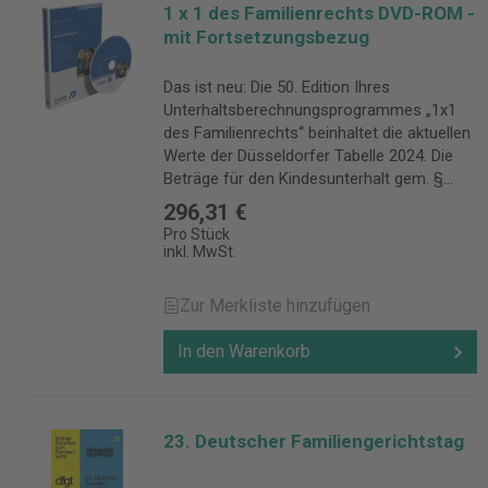
1 x 1 des Familienrechts DVD-ROM -
mit Fortsetzungsbezug
Das ist neu: Die 50. Edition Ihres
Unterhaltsberechnungsprogrammes „1x1
des Familienrechts“ beinhaltet die aktuellen
Werte der Düsseldorfer Tabelle 2024. Die
Beträge für den Kindesunterhalt gem. §
1612 a BGB wurden zwischen 43 € und 122
296,31 €
€ gegenüber dem Vorjahr erhöht. Die
Pro Stück
Leitlinien der OLG lagen bei
inkl. MwSt.
Redaktionsschluss noch nicht vor, werden
aber bei Bestehen einer Online-Verbindung
Zur Merkliste hinzufügen
nach Bekanntmachung automatisch
aktualisiert. Gleiches gilt für die Werte zum
In den Warenkorb
Kaufpreisausgleich und zur PKH-
Berechnung. Mit wenigen Klicks zum
richtigen Ergebnis Zuverlässig berechnen:
Das komfortable Berechnungsprogramm
23. Deutscher Familiengerichtstag
liefert Ihnen schnell das richtige Ergebnis.
Und dank seiner klaren Struktur und