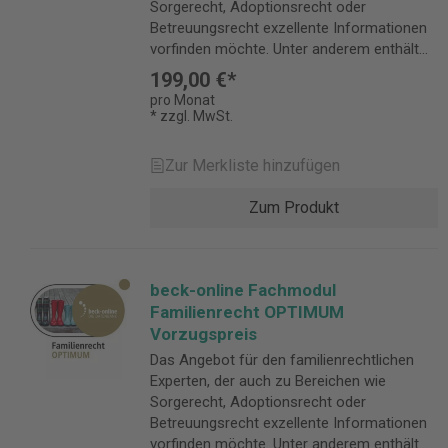
Sorgerecht, Adoptionsrecht oder
zur Produktsicherheit Verantwortliche
Person für die EU: Verlag C.H.Beck GmbH
Betreuungsrecht exzellente Informationen
Person für die EU: Verlag C.H.Beck GmbH
Co. & KG Wilhelmstr. 9 80801 München
vorfinden möchte. Unter anderem enthält
Co. & KG Wilhelmstr. 9 80801 München
Deutschland kundenservice@beck.de
das Modul: den junggebliebenen Klassiker
Deutschland kundenservice@beck.de
199,00 €*
von Schwab/Ernst, Handbuch
pro Monat
Scheidungsrecht; Salzgeber,
* zzgl. MwSt.
Familienpsychologische Gutachten und
Binz/Dörndorfer/Zimmermann, GKG,
Zur Merkliste hinzufügen
FamGKG, JVEG. Folgende Inhalte sind im
OPTIMUM-Modul zusätzlich enthalten:
Zum Produkt
Kommentare und Handbücher Allg.
Familienrecht / Ehe- und Scheidungsrecht
Schwab/Ernst, Handbuch Scheidungsrecht |
Highlight Schulz/Hauß, Familienrecht
beck-online Fachmodul
(Nomos) Büte, Zugewinnausgleich bei
Familienrecht OPTIMUM
Ehescheidung Salzgeber,
Vorzugspreis
Familienpsychologische Gutachten Balloff,
Das Angebot für den familienrechtlichen
Kinder vor dem Familiengericht (Nomos)
Experten, der auch zu Bereichen wie
Sorgerecht Hoffmann, Personensorge
Sorgerecht, Adoptionsrecht oder
(Nomos) Unterhaltsrecht Gutdeutsch,
Betreuungsrecht exzellente Informationen
System der Unterhaltsberechnung
vorfinden möchte. Unter anderem enthält