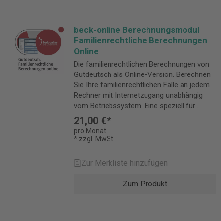
beck-online Berechnungsmodul
Familienrechtliche Berechnungen
Online
Die familienrechtlichen Berechnungen von
Gutdeutsch als Online-Version. Berechnen
Sie Ihre familienrechtlichen Fälle an jedem
Rechner mit Internetzugang unabhängig
vom Betriebssystem. Eine speziell für
touch-basierte Geräte angepasste
21,00 €*
Oberfläche erlaubt es auch unterwegs beim
pro Monat
Mandanten oder bei Gericht unkompliziert
* zzgl. MwSt.
eine Berechnung durchzuführen. Mit dem
führenden familienrechtlichen
Zur Merkliste hinzufügen
Berechnungsprogramm für Richter und
Rechtsanwälte ermitteln Sie im
Zum Produkt
Handumdrehen: Unterhalt und Einkommen
Unterhalt (Kind/Gatte), Unterhalt
zeitbezogen, Unterhaltsrückstände,
Leistungsfähigkeit nach SGB II, SGB XII,