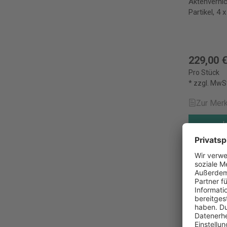
Aktenverni
Partikel, 4
229,00 
Pro Stück
* zzgl. MwS
Zur Merk
I