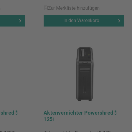
n
Zur Merkliste hinzufügen
b
In den Warenkorb
rshred®
Aktenvernichter Powershred®
125i