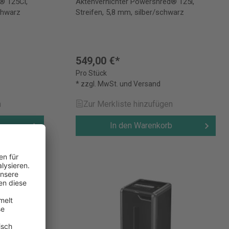
® 125Ci,
Aktenvernichter Powershred® 125i,
schwarz
Streifen, 5,8 mm, silber/schwarz
549,00 €*
Pro Stück
* zzgl. MwSt. und Versand
n
Zur Merkliste hinzufügen
b
In den Warenkorb