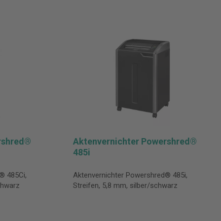
rshred®
Aktenvernichter Powershred®
485i
® 485Ci,
Aktenvernichter Powershred® 485i,
schwarz
Streifen, 5,8 mm, silber/schwarz