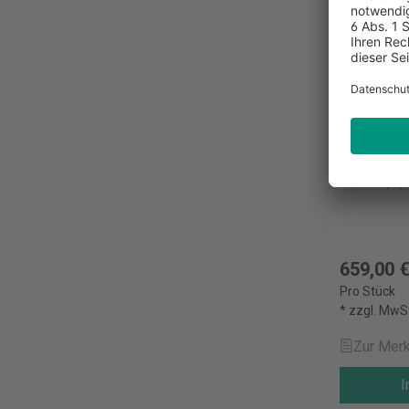
Aktenver
225i
Aktenverni
Streifen, 5
659,00 
Pro Stück
* zzgl. MwS
Zur Merk
I