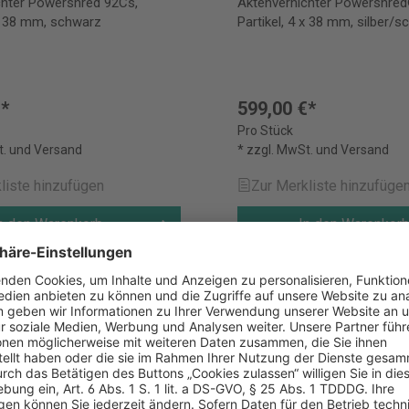
chter Powershred 92Cs,
Aktenvernichter Powershred
 x 38 mm, schwarz
Partikel, 4 x 38 mm, silber/
€*
599,00 €*
Pro Stück
t. und Versand
* zzgl. MwSt. und Versand
liste hinzufügen
Zur Merkliste hinzufüge
n den Warenkorb
In den Warenkor