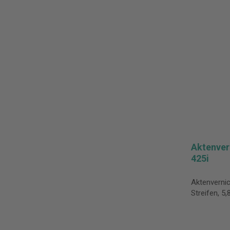
Aktenver
425i
Aktenverni
Streifen, 5