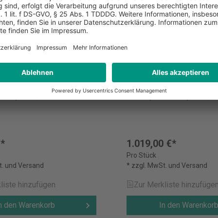
nichter Powershred®
Aktenvernichter Powe
325Ci
chter Powershred® 225i,
Aktenvernichter Powershred
,8 mm, silber/schwarz
Partikel, 4 x 38 mm, silber/
€*
1.019,00 €*
Pro Stück
t. und Versand
* zzgl. MwSt. und Versand
liste hinzufügen
Zur Merkliste hinzufüge
n den Warenkorb
In den Warenkor