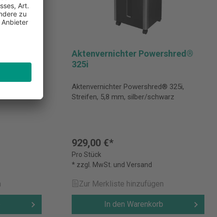
rshred®
Aktenvernichter Powershred®
325i
® 325Ci,
Aktenvernichter Powershred® 325i,
schwarz
Streifen, 5,8 mm, silber/schwarz
929,00 €*
Pro Stück
* zzgl. MwSt. und Versand
n
Zur Merkliste hinzufügen
b
In den Warenkorb