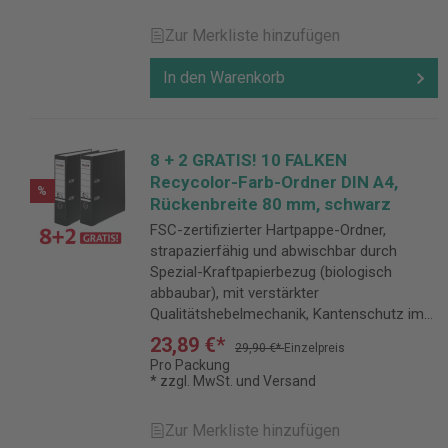
Zur Merkliste hinzufügen
In den Warenkorb
8 + 2 GRATIS! 10 FALKEN
Recycolor-Farb-Ordner DIN A4,
%
Rückenbreite 80 mm, schwarz
FSC-zertifizierter Hartpappe-Ordner,
strapazierfähig und abwischbar durch
Spezial-Kraftpapierbezug (biologisch
abbaubar), mit verstärkter
Qualitätshebelmechanik, Kantenschutz im
Spar-Set.
23,89 €*
29,90 €*
Einzelpreis
Pro Packung
* zzgl. MwSt. und Versand
Zur Merkliste hinzufügen