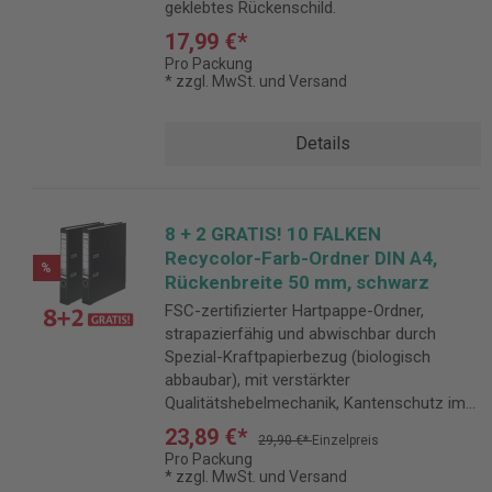
geklebtes Rückenschild.
17,99 €*
Pro Packung
* zzgl. MwSt. und Versand
Details
8 + 2 GRATIS! 10 FALKEN
Recycolor-Farb-Ordner DIN A4,
%
Rückenbreite 50 mm, schwarz
FSC-zertifizierter Hartpappe-Ordner,
strapazierfähig und abwischbar durch
Spezial-Kraftpapierbezug (biologisch
abbaubar), mit verstärkter
Qualitätshebelmechanik, Kantenschutz im
Spar-Set.
23,89 €*
29,90 €*
Einzelpreis
Pro Packung
* zzgl. MwSt. und Versand