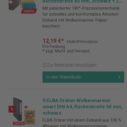
Rückenbreite 80 mm, schwarz + 25
Trennstreifen GRATIS
Mit patentierter 180°-Präzisionsmechanik
für schnelles und komfortables Arbeiten!
Einband mit Wolkenmarmor-Papier
kaschiert.
12,19 €*
15,26 €*
Einzelpreis
Pro Packung
* zzgl. MwSt. und Versand
Zur Merkliste hinzufügen
In den Warenkorb
5 ELBA Ordner Wolkenmarmor
smart DIN A4, Rückenbreite 50 mm,
%
schwarz
ELBA Ordner mit einem Einband aus 100 %
Altpapier mit Wolkenmarmorpapier