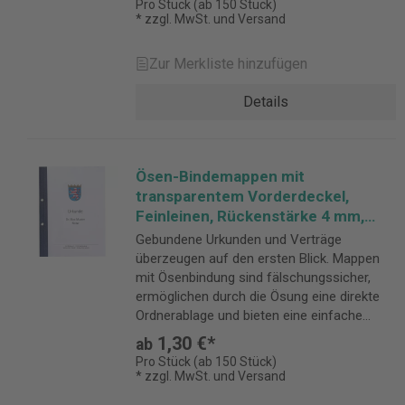
Pro Stück (ab 150 Stück)
* zzgl. MwSt. und Versand
Zur Merkliste hinzufügen
Details
Ösen-Bindemappen mit
transparentem Vorderdeckel,
Feinleinen, Rückenstärke 4 mm,
tiefblau
Gebundene Urkunden und Verträge
überzeugen auf den ersten Blick. Mappen
mit Ösenbindung sind fälschungssicher,
ermöglichen durch die Ösung eine direkte
Ordnerablage und bieten eine einfache
Handhabung. Rückenstärke 4 mm
1,30 €*
ab
Pro Stück (ab 150 Stück)
* zzgl. MwSt. und Versand