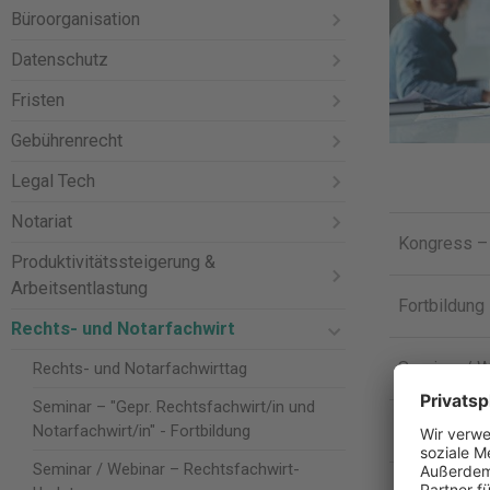
Büroorganisation
Datenschutz
Fristen
Gebührenrecht
Legal Tech
Notariat
Kongress – 
Produktivitätssteigerung &
Arbeitsentlastung
Fortbildung 
Rechts- und Notarfachwirt
Seminar / W
Rechts- und Notarfachwirttag
Seminar – "Gepr. Rechtsfachwirt/in und
Seminar / W
Notarfachwirt/in" - Fortbildung
Seminar / Webinar – Rechtsfachwirt-