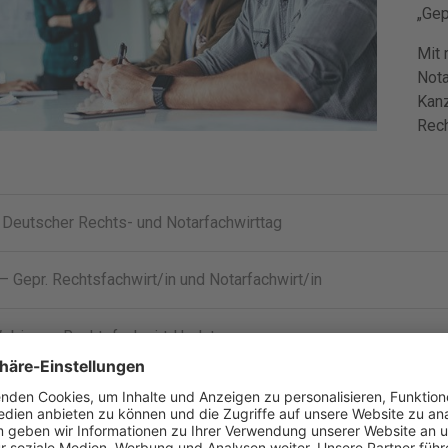
„Gep
Mit 
Nota
Kanz
Rec
Deutscher Rechts- und Notarfachwirttag
– Gepr. Rechtsfachwirt/in und Notarfachwirt/in
ebinar – Rechtsfachwirt-Updates
ebinar – ReFaWi - Fristen-Update 2026