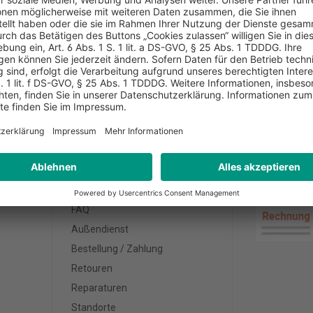
AUF AUF RECHNUNG
BERATUNG DIREKT VOR 
Kundenservice
Zahlungsa
FAQ
Außendienst
Bestellung / Zahlung
Retouren
Reparaturen
Standorte