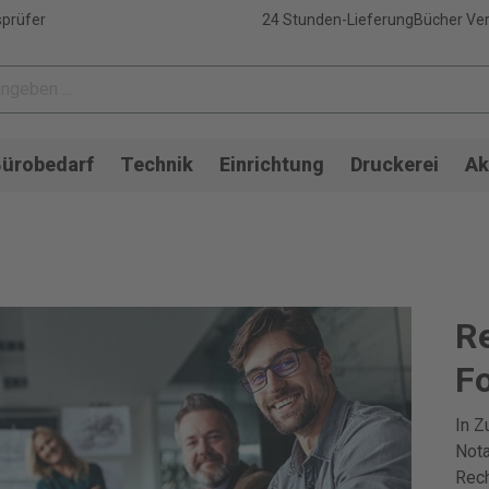
sprüfer
24 Stunden-Lieferung
Bücher Ver
ürobedarf
Technik
Einrichtung
Druckerei
Ak
Re
Fo
In Z
Nota
Rech