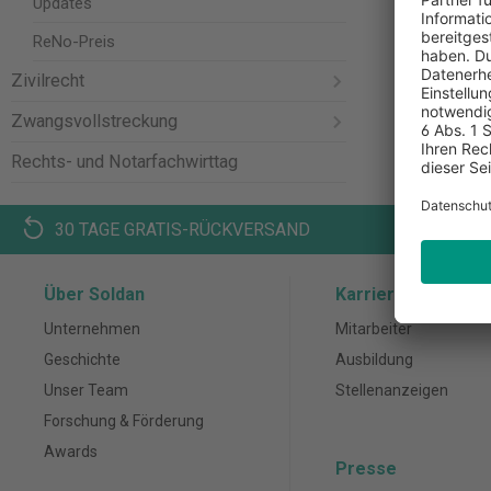
ReNo-Preis
Updates
ReNo-Preis
Zivilrecht
Zwangsvollstreckung
Rechts- und Notarfachwirttag
30 TAGE GRATIS-RÜCKVERSAND
K
Über Soldan
Karriere
Unternehmen
Mitarbeiter
Geschichte
Ausbildung
Unser Team
Stellenanzeigen
Forschung & Förderung
Awards
Presse