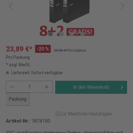
23,89 €*
-20 %
29,90 €*
Einzelpreis
Pro Packung
* zzgl. MwSt.
Lieferzeit: Sofort verfügbar
In den Warenkorb
Packung
Zur Merkliste hinzufügen
Artikel-Nr.:
1874150
FSC-zertifizierter Hartpappe-Ordner, strapazierfähig und