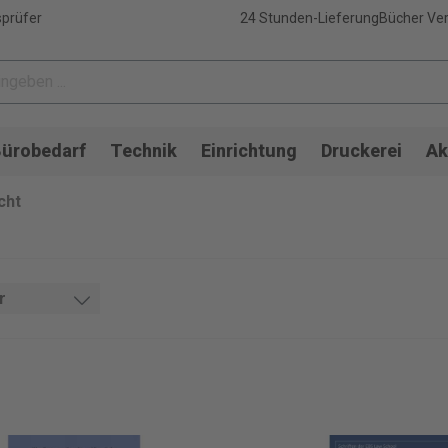
sprüfer
24 Stunden-Lieferung
Bücher Ver
ürobedarf
Technik
Einrichtung
Druckerei
Ak
cht
r