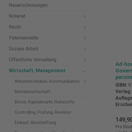
Neuerscheinungen
Notariat
Recht
Patentanwälte
Soziale Arbeit
Öffentliche Verwaltung
Ad-hoc
Gover
Wirtschaft, Management
persön
Arbeitstechniken, Kommunikation
ISBN:
9
Verlag
Betriebswirtschaft
Auflag
Börse, Kapitalmarkt, Rohstoffe
Ersche
Controlling, Prüfung, Revision
149,9
Einkauf, Beschaffung
Pro Stüc