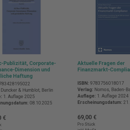
-Publizität, Corporate-
Aktuelle Fragen der
nance-Dimension und
Finanzmarkt-Compli
liche Haftung
ISBN:
9783756018017
783428195022
Verlag:
Nomos, Baden-B
:
Duncker & Humblot, Berlin
Auflage:
1. Auflage 2024
e:
1. Auflage 2025
Erscheinungsdatum:
21
inungsdatum:
08.10.2025
69,00 €
0 €
Pro Stück
k