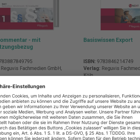
ommentar - mit
Basiswissen Export
etzungsbezug
783887849795
ISBN:
9783846214749
:
Reguvis Fachmedien GmbH,
Verlag:
Reguvis Fachmed
Köln
g:
5280 Seiten
Auflage:
1. Auflage 2023
art:
Loseblattwerk
Erscheinungsdatum:
20
0 €
52,00 €
k
Pro Stück
t.
inkl. MwSt.
erkliste hinzufügen
Zur Merkliste hinzufüg
In den Warenkorb
In den Warenkor