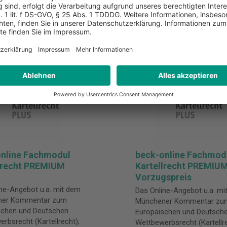
nline Fachmodul
beck-online Fachmod
lrecht PREMIUM
Kartellrecht PREMIUM
Vorzugspreis
ne-Angebot u.a. mit dem
Das Online-Angebot u.a. mi
ner Kommentar zum
Münchener Kommentar zu
schen und Deutschen
Europäischen und Deutsch
rbsrecht (Kartellrecht);
Wettbewerbsrecht (Kartellre