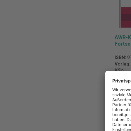
AWR-K
Forts
ISBN:
9
Verlag
Köln
Umfan
Einband
220,0
Pro Stüc
inkl. MwS
Zur M