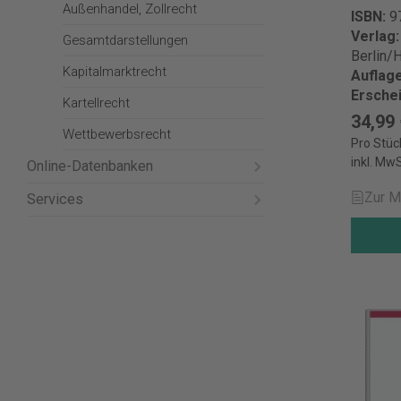
Außenhandel, Zollrecht
ISBN:
9
Verlag
Gesamtdarstellungen
Berlin/
Kapitalmarktrecht
Auflag
Ersche
Kartellrecht
34,99
Wettbewerbsrecht
Pro Stüc
inkl. MwS
Online-Datenbanken
Zur M
Services