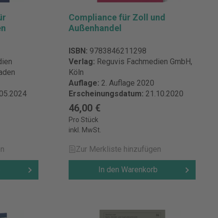
,
ür
Compliance für Zoll und
-
en
Außenhandel
ihilfenrecht
ellgesetz)
ISBN:
9783846211298
dien
Verlag:
Reguvis Fachmedien GmbH,
aden
Köln
er/Ost, Die
Auflage:
2. Auflage 2020
udwigs,
.05.2024
Erscheinungsdatum:
21.10.2020
ftsrechts
taatliche
46,00 €
t, Handbuch
Pro Stück
setzung
inkl. MwSt.
recht in der
en
Zur Merkliste hinzufügen
lprozess
b
In den Warenkorb
WB-Novelle
Handbuch
dnungen
uropäisches