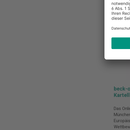
beck-o
Kartel
Das Onli
Münche
Europäi
Wettbewe