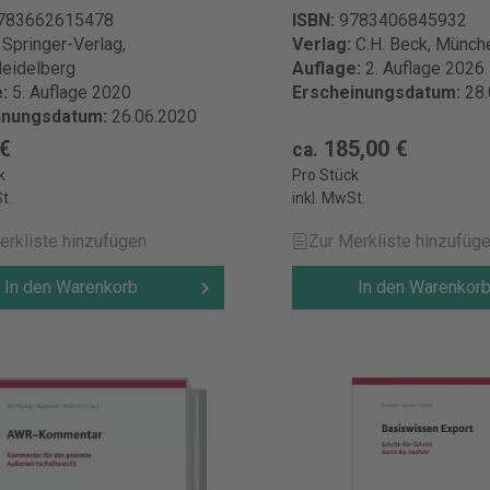
783662615478
ISBN:
9783406845932
:
Springer-Verlag,
Verlag:
C.H. Beck, Münch
Heidelberg
Auflage:
2. Auflage 2026
e:
5. Auflage 2020
Erscheinungsdatum:
28
inungsdatum:
26.06.2020
 €
185,00 €
ca.
k
Pro Stück
t.
inkl. MwSt.
erkliste hinzufügen
Zur Merkliste hinzufüg
In den Warenkorb
In den Warenkor