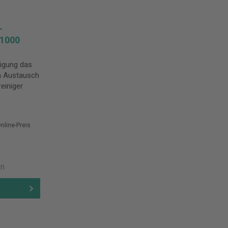
-
-1000
inigung das
n Austausch
reiniger
nline-Preis
en
b