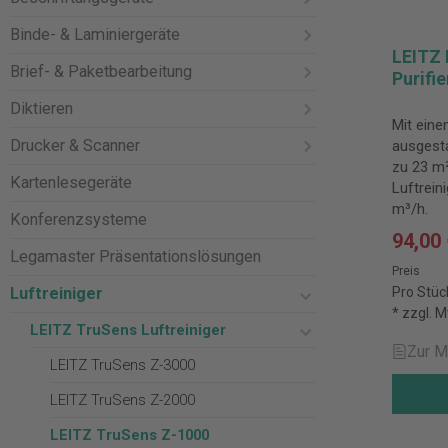
Binde- & Laminiergeräte
LEITZ 
Brief- & Paketbearbeitung
Purifi
Diktieren
Mit eine
Drucker & Scanner
ausgesta
zu 23 m²
Kartenlesegeräte
Luftrein
m³/h.
Konferenzsysteme
94,00
Legamaster Präsentationslösungen
Preis
Luftreiniger
Pro Stüc
* zzgl. 
LEITZ TruSens Luftreiniger
Zur M
LEITZ TruSens Z-3000
LEITZ TruSens Z-2000
LEITZ TruSens Z-1000