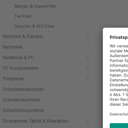
Allergie- & Grippe-Filter
Tier-Filter
Geruchs- & VOC-Filter
Monitore & Zubehör
Netzwerk
Notebook & PC
PC Komponenten
Peripherie
Schneidemaschinen
Schreibmaschinen
Sicherheitssysteme
Smartphone, Tablet & Wearables