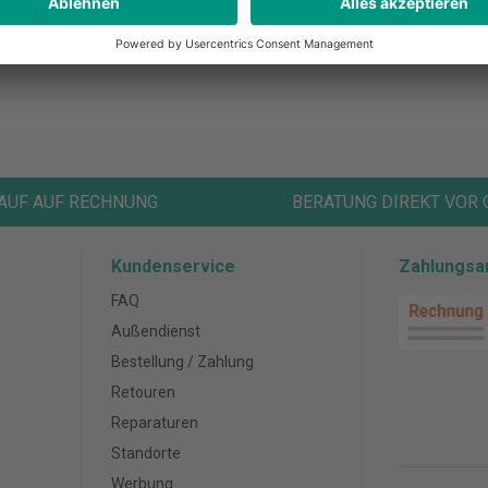
AUF AUF RECHNUNG
BERATUNG DIREKT VOR 
Kundenservice
Zahlungsa
FAQ
Außendienst
Bestellung / Zahlung
Retouren
Reparaturen
Standorte
Werbung