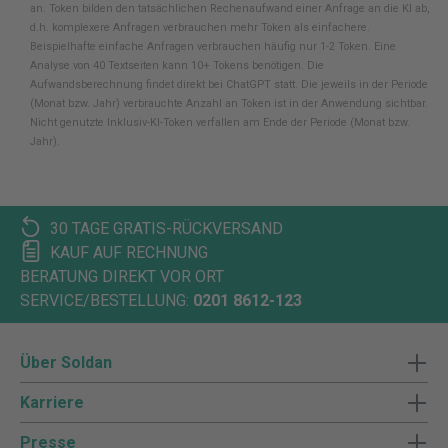
an. Token bilden den tatsächlichen Rechenaufwand einer Anfrage an die KI ab,
d.h. komplexere Anfragen verbrauchen mehr Token als einfachere.
Beispielhafte einfache Anfragen verbrauchen häufig nur 1-2 Token. Eine
Analyse von 40 Textseiten kann 10+ Tokens benötigen. Die
Aufwandsberechnung findet direkt bei ChatGPT statt. Die jeweils in der Periode
(Monat bzw. Jahr) verbrauchte Anzahl an Token ist in der Anwendung sichtbar.
Nicht genutzte Inklusiv-KI-Token verfallen am Ende der Periode (Monat bzw.
Jahr).
30 TAGE GRATIS-RÜCKVERSAND
KAUF AUF RECHNUNG
BERATUNG DIREKT VOR ORT
SERVICE/BESTELLUNG:
0201 8612-123
Über Soldan
Karriere
Presse