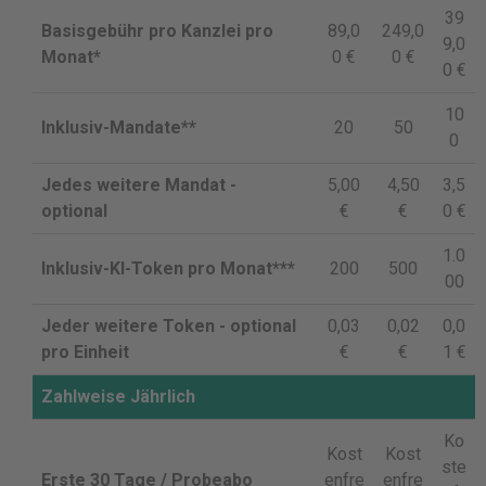
39
Basisgebühr pro Kanzlei pro
89,0
249,0
9,0
Monat*
0 €
0 €
0 €
10
Inklusiv-Mandate**
20
50
0
Jedes weitere Mandat -
5,00
4,50
3,5
optional
€
€
0 €
1.0
Inklusiv-KI-Token pro Monat***
200
500
00
Jeder weitere Token - optional
0,03
0,02
0,0
pro Einheit
€
€
1 €
Zahlweise Jährlich
Ko
Kost
Kost
ste
Erste 30 Tage / Probeabo
enfre
enfre