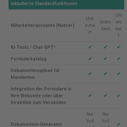
Inkludierte Standardfunktionen
Unl
Unli
Unlim
imi
Mitarbeiteraccounts (Nutzer)
mitie
itiert
tier
rt
t
KI-Tools / Chat-GPT*
✔
✔
✔
Formularkatalog
✔
✔
✔
Dokumentenupload für
✔
✔
✔
Mandanten
Integration der Formulare in
Ihre Webseite oder über
✔
✔
✔
Direktlink zum Versenden
Nur
Nur
Voll
Voll
Dokumenten-Generator
✔