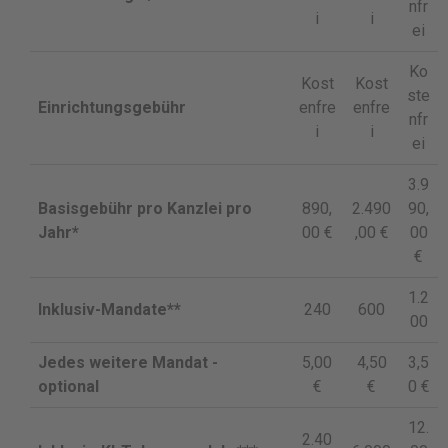
nfr
i
i
ei
Ko
Kost
Kost
ste
Einrichtungsgebühr
enfre
enfre
nfr
i
i
ei
3.9
Basisgebühr pro Kanzlei pro
890,
2.490
90,
Jahr*
00 €
,00 €
00
€
1.2
Inklusiv-Mandate**
240
600
00
Jedes weitere Mandat -
5,00
4,50
3,5
optional
€
€
0 €
12.
2.40