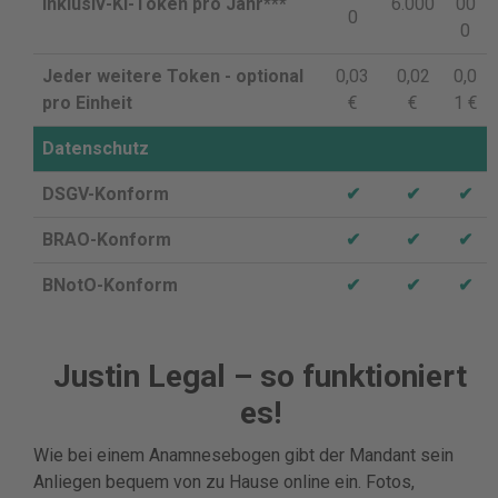
Inklusiv-KI-Token pro Jahr***
6.000
00
0
0
Jeder weitere Token - optional
0,03
0,02
0,0
pro Einheit
€
€
1 €
Datenschutz
DSGV-Konform
✔
✔
✔
BRAO-Konform
✔
✔
✔
BNotO-Konform
✔
✔
✔
Justin Legal – so funktioniert
es!
Wie bei einem Anamnesebogen gibt der Mandant sein
Anliegen bequem von zu Hause online ein. Fotos,