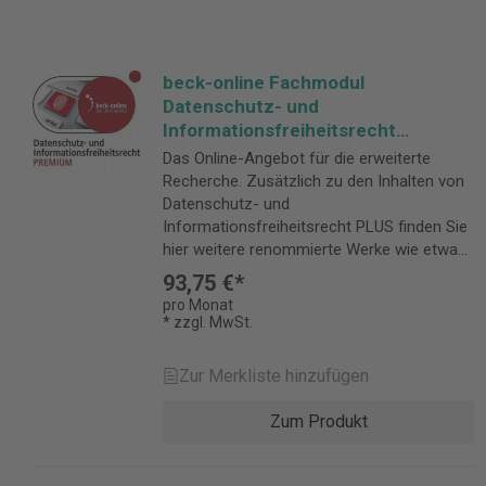
beck-online Fachmodul
Datenschutz- und
Informationsfreiheitsrecht
PREMIUM - Vorzugspreis davit
Das Online-Angebot für die erweiterte
Recherche. Zusätzlich zu den Inhalten von
Datenschutz- und
Informationsfreiheitsrecht PLUS finden Sie
hier weitere renommierte Werke wie etwa
Ehmann/Selmayr, Datenschutz-
93,75 €*
Grundverordnung oder v.d. Bussche/Voigt,
pro Monat
Konzerndatenschutz. Dazu vieles, was die
* zzgl. MwSt.
Arbeit im Datenschutzrecht erleichtert:
Rechtsprechung in Hülle und Fülle,
Zur Merkliste hinzufügen
sorgfältig aktualisierte Gesetzestexte und
konkrete Lösungen für die
Zum Produkt
Unternehmenspraxis. Folgende Inhalte sind
im PREMIUM-Modul zusätzlich enthalten:
Kommentare und Handbücher Kommentare