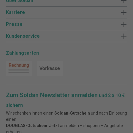
Über Soldan
aber darüber hinaus an alle, die sich einen
fundierten Überblick zum Spannungsfeld
Karriere
"Kirche und Staat" in Deutschland
verschaffen wollen. Herausgeber: Prof. Dr.
Presse
Jörg Winter, Oberkirchenrat und Leiter des
Kundenservice
Rechtsreferates des Oberkirchenrates der
Evangelischen Landeskirche Baden in
Karlsruhe i.R.; Honorarprofessor für
Zahlungsarten
Kirchen- und Staatskirchenrecht an der
juristischen Fakultät der Universität
Heidelberg Details zur Produktsicherheit
Verantwortliche Person für die EU: Wolters
Kluwer Deutschland Informations Services
G Feldstiege 100 48161 Münster
Deutschland info-wkd@wolterskluwer.com
Zum Soldan Newsletter anmelden
und 2 x 10 €
sichern
Wir schenken Ihnen einen
Soldan-Gutschein
und nach Einlösung
einen
DOUGLAS-Gutschein
. Jetzt anmelden – shoppen – Angebote
erhalten!