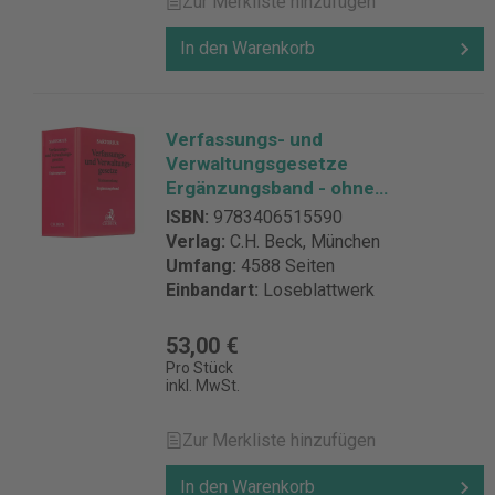
Zur Merkliste hinzufügen
In den Warenkorb
Verfassungs- und
Verwaltungsgesetze
Ergänzungsband - ohne
Fortsetzungsbezug
ISBN:
9783406515590
Verlag:
C.H. Beck, München
Umfang:
4588 Seiten
Einbandart:
Loseblattwerk
53,00 €
Pro Stück
inkl. MwSt.
Zur Merkliste hinzufügen
In den Warenkorb