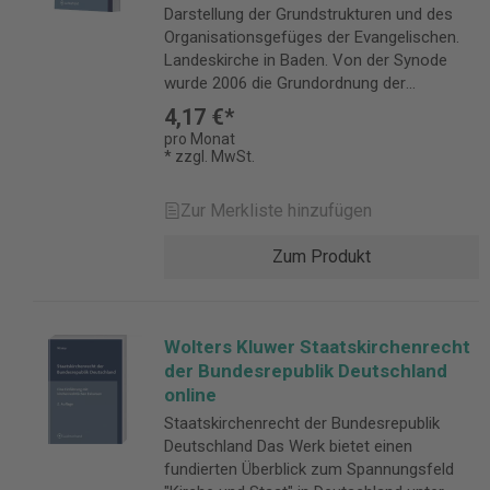
Darstellung der Grundstrukturen und des
Organisationsgefüges der Evangelischen.
Landeskirche in Baden. Von der Synode
wurde 2006 die Grundordnung der
Evangelischen Landeskirche beschlossen.
4,17 €*
Diese ist zum 1. Januar 2008 in Kraft
pro Monat
getreten. Schwerpunkt des Kommentars ist
* zzgl. MwSt.
die ausführliche Darstellung der
Grundstrukturen und des
Zur Merkliste hinzufügen
Organisationsgefüges der Evangelischen
Landeskirche in Baden, angefangen von den
Zum Produkt
Gremien auf Gemeindeebene über den
Kirchenbezirk bis hin zur Leitung der
Landeskirche mit ihren Gremien, wie z.B. der
Landessynode und dem Oberkirchenrat.
Wolters Kluwer Staatskirchenrecht
Darüber hinaus dient das Buch auch der
der Bundesrepublik Deutschland
Prüfungsvorbereitung von
online
Student(en)/innen der Fachrichtung
Staatskirchenrecht der Bundesrepublik
Theologie und Rechtswissenschaft.
Deutschland Das Werk bietet einen
Inhaltlicher Aufbau: Text der Grundordnung
fundierten Überblick zum Spannungsfeld
Einführung Kommentierung des Vorspruchs