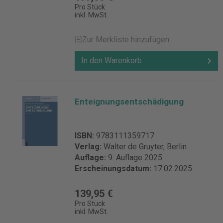
Rechtsprechung Entscheidungen des
Pro Stück
inkl. MwSt.
Bundesverfassungsgerichts (BVerfGE), Bände 1 ff. –
bandweise aktualisiert (Mohr Siebeck) | Highlight
Newsletter NLMR, Newsletter für Menschenrechte, ab
Zur Merkliste hinzufügen
2010 (ÖIMR) Details zur Produktsicherheit
Verantwortliche Person für die EU: Verlag C.H.Beck
In den Warenkorb
GmbH Co. & KG Wilhelmstr. 9 80801 München
Deutschland kundenservice@beck.de
Enteignungsentschädigung
ISBN:
9783111359717
Verlag:
Walter de Gruyter, Berlin
Auflage:
9. Auflage 2025
Erscheinungsdatum:
17.02.2025
139,95 €
Pro Stück
inkl. MwSt.