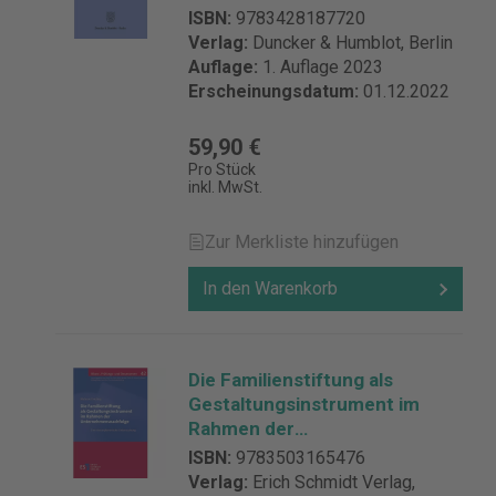
ISBN:
9783428187720
Verlag:
Duncker & Humblot, Berlin
Auflage:
1. Auflage 2023
Erscheinungsdatum:
01.12.2022
59,90 €
Pro Stück
inkl. MwSt.
Zur Merkliste hinzufügen
In den Warenkorb
Die Familienstiftung als
Gestaltungsinstrument im
Rahmen der
Unternehmensnachfolge
ISBN:
9783503165476
Verlag:
Erich Schmidt Verlag,