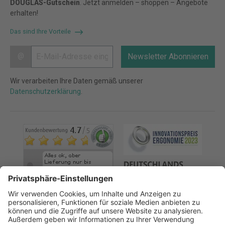
DOUGLAS-Gutschein
. Jetzt anmelden – shoppen – Angebote
erhalten!
Das sind Ihre Vorteile
@
Newsletter Abonnieren
Wir verarbeiten Ihre Daten gemäß unserer
Datenschutzerklärung
.