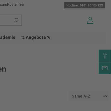
sandkostenfrei
Hotline: 0201 86 12-123
ademie
% Angebote %
en