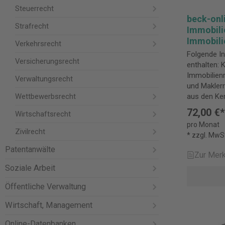
Steuerrecht
beck-onl
Strafrecht
Immobili
Immobili
Verkehrsrecht
PLUS
Folgende In
Versicherungsrecht
enthalten:
Immobilienr
Verwaltungsrecht
und Maklerrecht) BeckOK 
Wettbewerbsrecht
aus den Ke
Immobilienr
72,00 €*
Wirtschaftsrecht
Werkvertrag
pro Monat
und Maklerv
Zivilrecht
* zzgl. MwS
ErbbauR, G
Patentanwälte
Grziwotz/Lü
Zur Merk
Nachbarrec
Soziale Arbeit
BGB Herrler
Immobilienr
Öffentliche Verwaltung
Waldner, Im
Makler- un
Wirtschaft, Management
Niewerth/R
Gewerbeimm
Online-Datenbanken