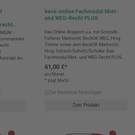
d
80801 München Deutschland
kundenservice@beck.de
l
beck-online Fachmodul Miet-
und WEG-Recht PLUS
recht
Das Online-Angebot u.a. mit Schmidt-
EMIUM -
Futterer, Mietrecht; BeckOK WEG, Hrsg.
: Kommentare
Timme sowie dem BeckOK Mietrecht,
recht
Hrsg. Schach/Schultz/Schüller. Das
d
Fachmodul Miet- und WEG-Recht PLUS
bietet Ihnen diese und weitere Werke
ilienrechts:
61,00 €*
online aufbereitet und voll zitierfähig.
uvertrags-,
pro Monat
Dazu umfangreiche Rechtsprechung und
agsrecht,
* zzgl. MwSt.
sorgfältig aktualisierte Gesetzestexte.
, Mietrecht
Folgende Inhalte sind im PLUS-Modul
ummiete
Zur Merkliste hinzufügen
n
enthalten: Kommentare und Handbücher
Schmidt-Futterer, Mietrecht | Highlight
Zum Produkt
BeckOK Mietrecht, Hrsg.
Schach/Schultz/Schüller | Highlight
erordnung
Münchener Kommentar zum BGB Bd. 5:
dbuch
Schuldrecht, Besonderer Teil II §§ 535-
630 h, HeizkostenV, BetrKV, WärmeLV,
dbuch