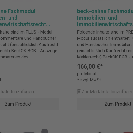
80801 München Deutschlan
kundenservice@beck.de
ine Fachmodul
beck-online Fachmodu
en- und
Immobilien- und
enwirtschaftsrecht
Immobilienwirtschafts
PREMIUM
halte sind im PLUS - Modul
Folgende Inhalte sind im PR
 Kommentare und Handbücher
Modul zusätzlich enthalten
echt (einschließlich Kaufrecht
und Handbücher Immobilien
BGB - Auszüge
(einschließlich Kaufrecht un
rnmaterien des
Maklerrecht) BeckOK BGB - Auszüge aus
echts: Kaufrecht,
den Kernmaterien des Immob
166,00 €*
s-, Bauvertrags-, Architekten-
Kaufrecht, Werkvertrags-, Ba
pro Monat
ertragsrecht, Sachenrecht,
Architekten- und Maklervertr
t.
* zzgl. MwSt.
WEG, Mietrecht
Sachenrecht, ErbbauR, GWEG
ke/Saller, Praxishandbuch
Guhling/Günter, Gewerbera
liste hinzufügen
Zur Merkliste hinzufüge
ht Jauernig, Kommentar zum
Meyer, Handbuch
/Hertel/Kesseler, Aktuelles
Immobilienwirtschaftsrecht
Zum Produkt
Zum Produkt
echt in der Gestaltungspraxis
Zimmermann,
mobilienkaufverträge Marcks,
Immobilienwertermittlungsv
d Bauträgerverordnung : MaBV
Schäfer/Conzen, Praxishan
ybarz, Kauf und Verkauf von
Immobilien-Investitionen
obilien (RWS Verlag)
Schäfer/Conzen, Praxishan