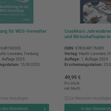
tere Rechtsprechung im
BeckRS/BeckEuRS), dazu
us LSK zu weiteren
ten Aufsätze zum Miet- und
igentumsrecht aus
Zeitschriften, dazu
ung für WEG-Verwalter
Crashkurs Jahresabre
hweise aus LSK zu weiteren
und Wirtschaftsplan i
 Miet-
cht sowie die wichtigsten
3648190265
ISBN:
9783648176085
chtsgebietsübergreifend)
ufe-Lexware, Freiburg
Verlag:
Haufe-Lexware, Fr
und Fachdienst zum Miet-
. Auflage 2025
Auflage:
1. Auflage 2024
t Details zur
ungsdatum:
15.09.2025
Erscheinungsdatum:
25.
erheit Verantwortliche Person
 Verlag C.H.Beck GmbH Co. &
str. 9 80801 München
49,99 €
d kundenservice@beck.de
Pro Stück
inkl. MwSt.
liste hinzufügen
Zur Merkliste hinzufüge
n den Warenkorb
In den Warenkor