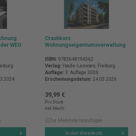
chnung
Crashkurs
n der WEG
Wohnungseigentumsverwaltung
ISBN:
9783648194362
eiburg
Verlag:
Haufe-Lexware, Freiburg
Auflage:
3. Auflage 2026
03.2024
Erscheinungsdatum:
24.03.2026
39,99 €
Pro Stück
inkl. MwSt.
n
Zur Merkliste hinzufügen
b
In den Warenkorb