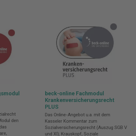
gsmodul
beck-online Fachmodul
Krankenversicherungsrecht
PLUS
zialrecht
Das Online-Angebot u.a. mit dem
 Modul den
Kasseler Kommentar zum
das
Sozialversicherungsrecht (Auszug SGB V
are,
und XI); Krauskopf, Soziale