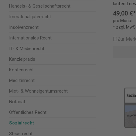
laufend erwe
Handels- & Gesellschaftsrecht
online: Allg
49,00 €*
Erbrecht un
Immaterialgüterrecht
pro Monat
finden Sie
Insolvenzrecht
* zzgl. MwS
jetzt mehr 
Mustertexte
Internationales Recht
Zur Merk
Vertrag – 
Allgemeines
IT- & Medienrecht
Bank- und 
Kanzleipraxis
Erbrecht Fa
Gesellschaf
Kostenrecht
Recht Kauf
und Know-h
Medizinrecht
Markenrech
Miet- & Wohneigentumsrecht
Sponsoring 
und Spedit
Notariat
Urheber- un
Vertriebsr
Öffentliches Recht
Vorsorgeve
Sozialrecht
Wettbewerb
Wohnungseige
Steuerrecht