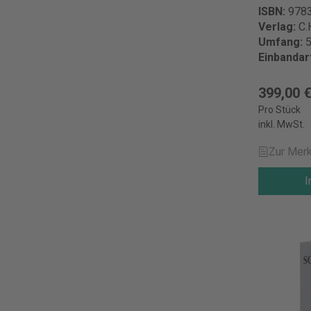
Fortset
ISBN:
978
Produktsich
Verlag:
C.
für die EU:
KG Wilhelm
Umfang:
5
Deutschlan
Einbandar
399,00 
Pro Stück
inkl. MwSt.
Zur Merk
I