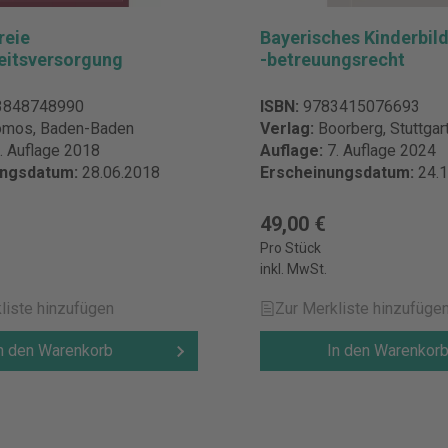
reie
Bayerisches Kinderbil
itsversorgung
-betreuungsrecht
3848748990
ISBN:
9783415076693
mos, Baden-Baden
Verlag:
Boorberg, Stuttga
. Auflage 2018
Auflage:
7. Auflage 2024
ungsdatum:
28.06.2018
Erscheinungsdatum:
24.
€
49,00 €
Pro Stück
inkl. MwSt.
liste hinzufügen
Zur Merkliste hinzufüge
n den Warenkorb
In den Warenkor