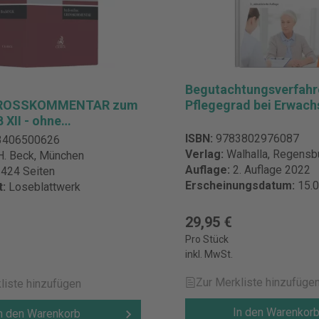
Begutachtungsverfahr
GROSSKOMMENTAR zum
Pflegegrad bei Erwac
 XII - ohne
zungsbezug
ISBN:
9783802976087
3406500626
Verlag:
Walhalla, Regensb
H. Beck, München
Auflage:
2. Auflage 2022
424 Seiten
Erscheinungsdatum:
15.
t:
Loseblattwerk
29,95 €
€
Pro Stück
inkl. MwSt.
Zur Merkliste hinzufüge
liste hinzufügen
In den Warenkor
n den Warenkorb