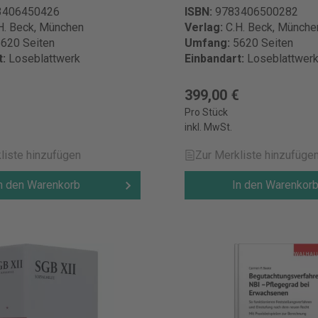
zungsbezug
Fortsetzungsbezug
3406450426
ISBN:
9783406500282
erheit Verantwortliche Person
Produktsicherheit Verantwor
H. Beck, München
Verlag:
C.H. Beck, Münche
 Verlag C.H.Beck GmbH Co. &
für die EU: Verlag C.H.Beck
str. 9 80801 München
620 Seiten
Umfang:
5620 Seiten
KG Wilhelmstr. 9 80801 Mün
d kundenservice@beck.de
t:
Loseblattwerk
Einbandart:
Loseblattwer
Deutschland kundenservice
€
399,00 €
Pro Stück
inkl. MwSt.
liste hinzufügen
Zur Merkliste hinzufüge
n den Warenkorb
In den Warenkor