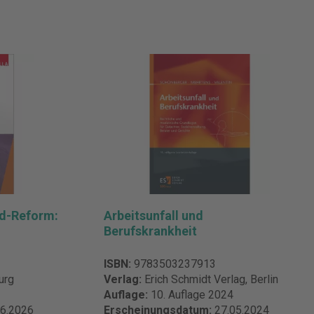
ld-Reform:
Arbeitsunfall und
Berufskrankheit
ISBN:
9783503237913
urg
Verlag:
Erich Schmidt Verlag, Berlin
Auflage:
10. Auflage 2024
06.2026
Erscheinungsdatum:
27.05.2024