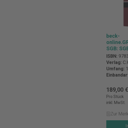
beck-
online.
SGB: SGB
Fortset
ISBN:
978
Verlag:
C.
Umfang:
1
Einbandar
189,00 
Pro Stück
inkl. MwSt.
Zur Merk
I