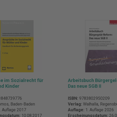
e im Sozialrecht für
Arbeitsbuch Bürgerge
nd Kinder
Das neue SGB II
3848739776
ISBN:
9783802950209
mos, Baden-Baden
Verlag:
Walhalla, Regensb
. Auflage 2017
Auflage:
1. Auflage 2026
ungsdatum:
10.08.2017
Erscheinungsdatum:
26.