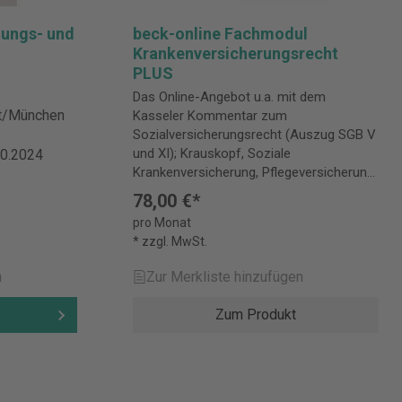
dungs- und
beck-online Fachmodul
Krankenversicherungsrecht
PLUS
Das Online-Angebot u.a. mit dem
rt/München
Kasseler Kommentar zum
Sozialversicherungsrecht (Auszug SGB V
und XI); Krauskopf, Soziale
10.2024
Krankenversicherung, Pflegeversicherung;
Sodan, Handbuch des
78,00 €*
Krankenversicherungsrechts sowie die
pro Monat
Zeitschrift NZS. Dazu umfangreiche
* zzgl. MwSt.
Rechtsprechung und sorgfältig
aktualisierte Gesetzestexte. Kommentare
n
Zur Merkliste hinzufügen
und Handbücher Becker/Kingreen, SGB V
– Gesetzliche Krankenversicherung |
b
Zum Produkt
Highlight Kasseler Kommentar
Sozialversicherungsrecht (Auszug SGB V
und XI) | Highlight Krauskopf, Soziale
Krankenversicherung, Pflegeversicherung
| Highlight Sodan, Handbuch des