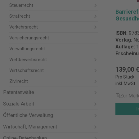
Steuerrecht
Barrieref
Strafrecht
Gesundhe
Verkehrsrecht
ISBN:
978
Versicherungsrecht
Verlag:
No
Auflage:
1
Verwaltungsrecht
Erschein
Wettbewerbsrecht
139,00 
Wirtschaftsrecht
Pro Stück
Zivilrecht
inkl. MwSt.
Patentanwälte
Zur Merk
Soziale Arbeit
I
Öffentliche Verwaltung
Wirtschaft, Management
Online-Datenbanken