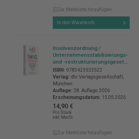
Zur Merkliste hinzufügen
In den Warenkorb
Insolvenzordnung /
Unternehmensstabilisierungs-
und -restrukturierungsgesetz:
InsO / StaRUG (dtv 53352)
ISBN:
9783423533522
Verlag:
dtv Verlagsgesellschaft,
München
Auflage:
28. Auflage 2026
Erscheinungsdatum:
15.05.2026
14,90 €
Pro Stück
inkl. MwSt.
Zur Merkliste hinzufügen