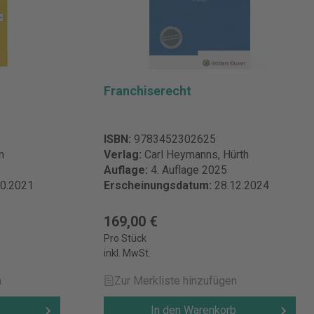
Franchiserecht
ISBN:
9783452302625
n
Verlag:
Carl Heymanns, Hürth
Auflage:
4. Auflage 2025
10.2021
Erscheinungsdatum:
28.12.2024
169,00 €
Pro Stück
inkl. MwSt.
n
Zur Merkliste hinzufügen
b
In den Warenkorb