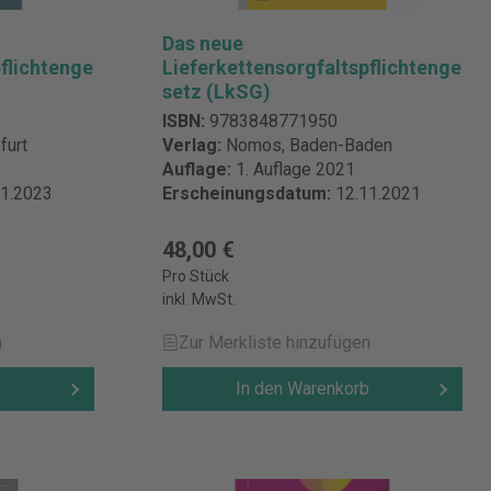
rträge
Das neue
recht und
flichtenge
Lieferkettensorgfaltspflichtenge
kte Metzlaff,
setz (LkSG)
- in
ISBN:
9783848771950
t, Bd. 1
furt
Verlag:
Nomos, Baden-Baden
echt
Auflage:
1. Auflage 2021
ntar
01.2023
Erscheinungsdatum:
12.11.2021
utsches
48,00 €
Handbuch
Pro Stück
lare
inkl. MwSt.
h Bd. 4
ipert/Rieder
n
Zur Merkliste hinzufügen
ags- und
,
b
In den Warenkorb
von
stphalen,
ungen