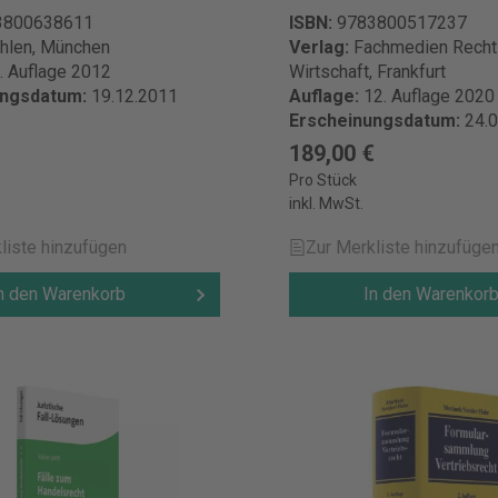
3800638611
ISBN:
9783800517237
hlen, München
Verlag:
Fachmedien Recht
. Auflage 2012
Wirtschaft, Frankfurt
ungsdatum:
19.12.2011
Auflage:
12. Auflage 2020
Erscheinungsdatum:
24.
189,00 €
Pro Stück
inkl. MwSt.
liste hinzufügen
Zur Merkliste hinzufüge
n den Warenkorb
In den Warenkor