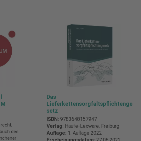
l
Das
UM
Lieferkettensorgfaltspflichtenge
setz
ISBN:
9783648157947
recht;
Verlag:
Haufe-Lexware, Freiburg
dbuch des
Auflage:
1. Auflage 2022
ünchener
Erscheinungsdatum:
27.06.2022