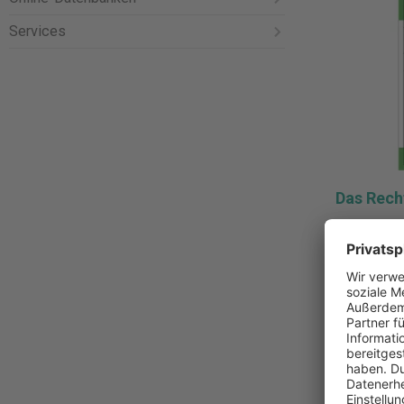
Services
Das Rech
ISBN:
978
Verlag:
No
Auflage:
1
Erschein
88,00 €
Pro Stück