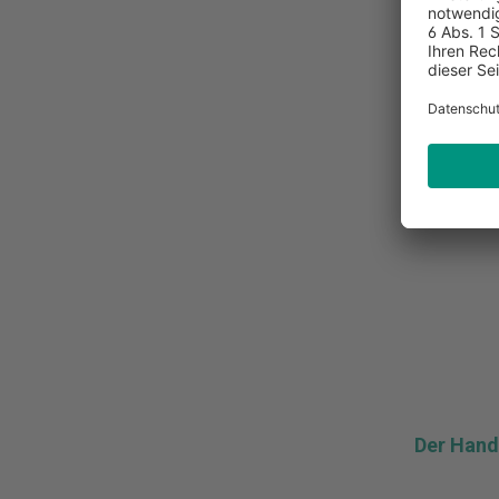
inkl. MwSt.
Zur Merk
I
Der Hand