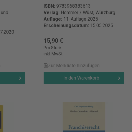
ISBN:
9783968383613
 und
Verlag:
Hemmer / Wüst, Würzburg
Auflage:
11. Auflage 2025
Erscheinungsdatum:
15.05.2025
07.2020
15,90 €
Pro Stück
inkl. MwSt.
n
Zur Merkliste hinzufügen
b
In den Warenkorb