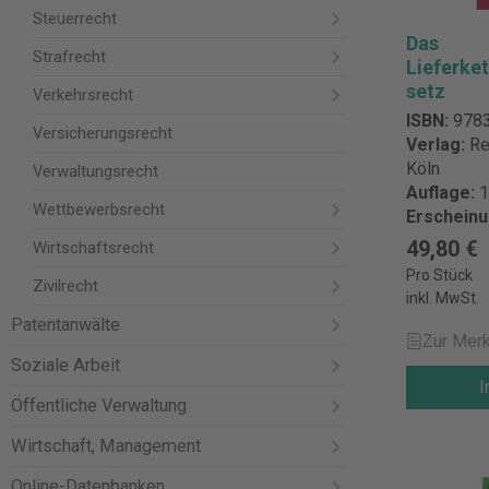
Rieder/Schü
Steuerrecht
Martinek/Se
Das
Formularsa
Strafrecht
Lieferke
BeckOF Pro
setz
Verkehrsrecht
Vertrag | Vertriebs
Archiv ZVertriebsR – Zeitschrift für
ISBN:
978
Versicherungsrecht
Vertriebsrecht, a
Verlag:
Re
Rechtsprechung Auf
Köln
Verwaltungsrecht
Rechtsprec
Auflage:
1
Wettbewerbsrecht
Normen Normen zum Vertriebsrecht
Erschein
Wichtigste
49,80 €
Wirtschaftsrecht
(rechtsgebietsü
Pro Stück
Produktsich
Zivilrecht
inkl. MwSt.
für die EU:
Patentanwälte
KG Wilhelm
Zur Merk
Deutschlan
Soziale Arbeit
I
Öffentliche Verwaltung
Wirtschaft, Management
Online-Datenbanken