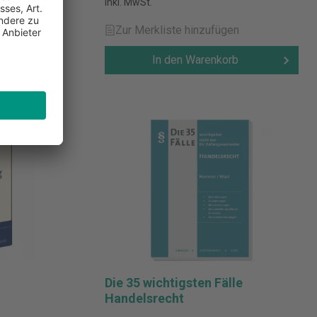
inkl. MwSt.
Zur Merkliste hinzufügen
n
In den Warenkorb
b
Die 35 wichtigsten Fälle
Handelsrecht