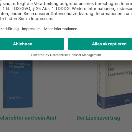
inkl. MwSt.
liste hinzufügen
Zur Merkliste hinzufüge
n den Warenkorb
In den Warenkor
elsrichter und sein Amt
Der Lizenzvertrag