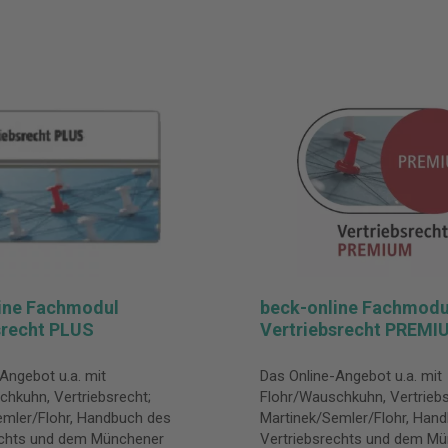
ine Fachmodul
beck-online Fachmodu
srecht PLUS
Vertriebsrecht PREMI
Angebot u.a. mit
Das Online-Angebot u.a. mit
hkuhn, Vertriebsrecht;
Flohr/Wauschkuhn, Vertriebs
emler/Flohr, Handbuch des
Martinek/Semler/Flohr, Han
echts und dem Münchener
Vertriebsrechts und dem M