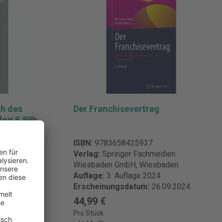
muster zum
recht
eckOF Int.
r
tliche Person
 GmbH Co. &
chen
@beck.de
ch des
Der Franchisevertrag
log § 89b
ISBN:
9783658425937
Verlag:
Springer Fachmedien
den
Wiesbaden GmbH, Wiesbaden
Auflage:
3. Auflage 2024
05.2021
Erscheinungsdatum:
26.09.2024
44,99 €
Pro Stück