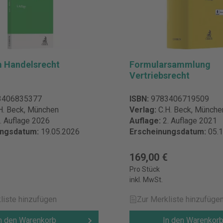
m Handelsrecht
Formularsammlung
Vertriebsrecht
3406835377
ISBN:
9783406719509
H. Beck, München
Verlag:
C.H. Beck, Münche
. Auflage 2026
Auflage:
2. Auflage 2021
ungsdatum:
19.05.2026
Erscheinungsdatum:
05.
169,00 €
Pro Stück
inkl. MwSt.
liste hinzufügen
Zur Merkliste hinzufüge
n den Warenkorb
In den Warenkor