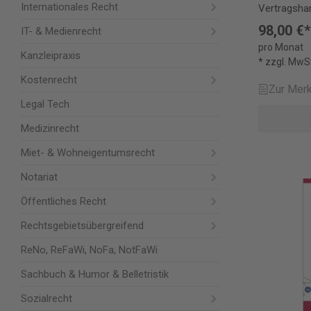
Internationales Recht
Vertragsha
Wirtschafts
98,00 €*
IT- & Medienrecht
Vertriebsre
pro Monat
und weiter
Kanzleipraxis
* zzgl. MwS
aufbereitet 
Kostenrecht
Inhalte sin
Zur Merk
PLUS entha
Legal Tech
Handbücher Flohr/Wauschku
Vertriebsre
Medizinrecht
Kommentar 
Miet- & Wohneigentumsrecht
Münchener
§§ 343-406
Notariat
Handelsver
GWB (Karte
Öffentliches Recht
Martinek/S
Rechtsgebietsübergreifend
Vertriebsrec
Liebscher/
ReNo, ReFaWi, NoFa, NotFaWi
EU-Gruppen
Mann, Comm
Sachbuch & Humor & Belletristik
Formulare Münchener Vertragshandbuch
Sozialrecht
Bd. 2: Wirts