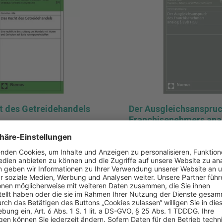
Stummel, Standardvertrags
Handels- und Gesellschafts
Deutsch-Englisch (Auszug) B
Handels- und Vertriebsrecht Details zu
Produktsicherheit Verantwor
für die EU: Verlag C.H.Beck
KG Wilhelmstr. 9 80801 Mün
Deutschland kundenservice
t des Getreidehandels
Der Ausgleichsanspru
Franchisenehmers ana
HGB
3848761531
ISBN:
9783848780839
mos, Baden-Baden
Verlag:
Nomos, Baden-Ba
. Auflage 2019
Auflage:
1. Auflage 2021
ungsdatum:
04.12.2019
Erscheinungsdatum:
05.
125,00 €
Pro Stück