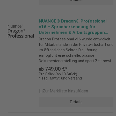
NUANCE® Dragon® Professional
v16 – Spracherkennung für
Unternehmen & Arbeitsgruppen
Download-Version
Dragon Professional v16 wurde entwickelt
(Bearbeitungszeit: bis zu 3
für Mitarbeitende in der Privatwirtschaft und
Werktage)
im öffentlichen Sektor. Die Lösung
ermöglicht eine schnelle, präzise
Dokumentenerstellung und spart Zeit sowie
Kosten.
749,00 €*
ab
Pro Stück (ab 10 Stück)
* zzgl. MwSt. und Versand
Zur Merkliste hinzufügen
Details