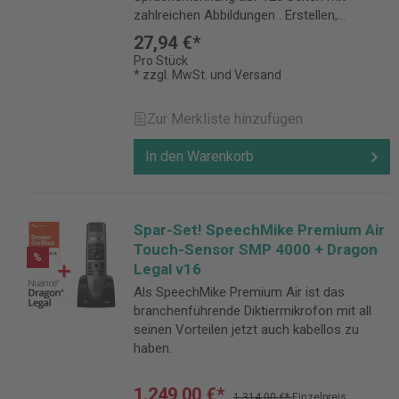
zahlreichen Abbildungen . Erstellen,
korrigieren und formatieren Sie Ihre
27,94 €*
Dokumente per Sprache. Lernen Sie
Pro Stück
verborgene Einstellungen kennen und
* zzgl. MwSt. und Versand
optimieren Sie mit vielen kleinen Tipps und
Tricks Ihren Nutzen der Dragon
Zur Merkliste hinzufügen
Spracherkennung.
In den Warenkorb
Spar-Set! SpeechMike Premium Air
Touch-Sensor SMP 4000 + Dragon
%
Legal v16
Als SpeechMike Premium Air ist das
branchenführende Diktiermikrofon mit all
seinen Vorteilen jetzt auch kabellos zu
haben.
1.249,00 €*
1.314,00 €*
Einzelpreis