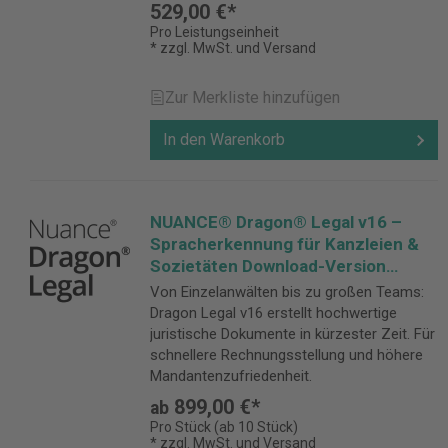
529,00 €*
Pro Leistungseinheit
* zzgl. MwSt. und Versand
Zur Merkliste hinzufügen
In den Warenkorb
NUANCE® Dragon® Legal v16 –
Spracherkennung für Kanzleien &
Sozietäten Download-Version
(Bearbeitungszeit: bis zu 3
Von Einzelanwälten bis zu großen Teams:
Werktage)
Dragon Legal v16 erstellt hochwertige
juristische Dokumente in kürzester Zeit. Für
schnellere Rechnungsstellung und höhere
Mandantenzufriedenheit.
899,00 €*
ab
Pro Stück (ab 10 Stück)
* zzgl. MwSt. und Versand