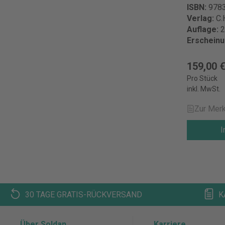
ISBN:
978
Verlag:
C.
Auflage:
2
Erschein
159,00 
Pro Stück
inkl. MwSt.
Zur Merk
I
30 TAGE GRATIS-RÜCKVERSAND
K
Über Soldan
Karriere