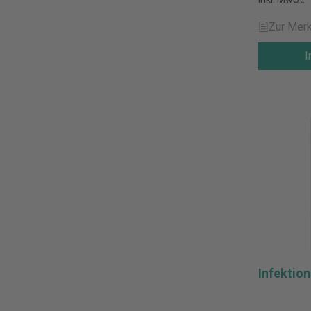
Zur Merk
I
Infektio