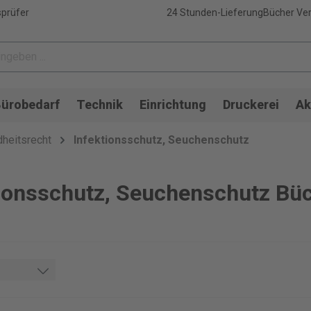
sprüfer
24 Stunden-Lieferung
Bücher Ver
ürobedarf
Technik
Einrichtung
Druckerei
Ak
heitsrecht
Infektionsschutz, Seuchenschutz
tionsschutz, Seuchenschutz Bü