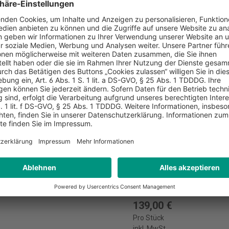
nsschutzgesetz
Infektionsschutzgeset
3609165462
ISBN:
9783406789106
omed-verlagsgesellschaft,
Verlag:
C.H. Beck, Münche
Auflage:
3. Auflage 2022
. Auflage 2025
Erscheinungsdatum:
12.
ungsdatum:
14.02.2025
139,00 €
Pro Stück
inkl. MwSt.