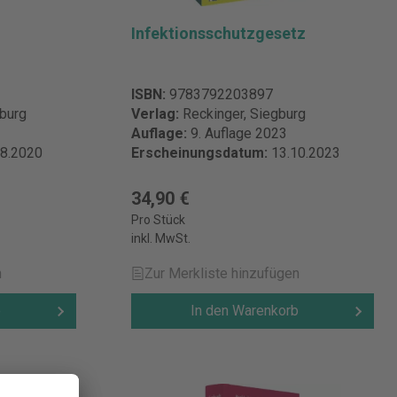
Infektionsschutzgesetz
ISBN:
9783792203897
burg
Verlag:
Reckinger, Siegburg
Auflage:
9. Auflage 2023
08.2020
Erscheinungsdatum:
13.10.2023
34,90 €
Pro Stück
inkl. MwSt.
n
Zur Merkliste hinzufügen
b
In den Warenkorb