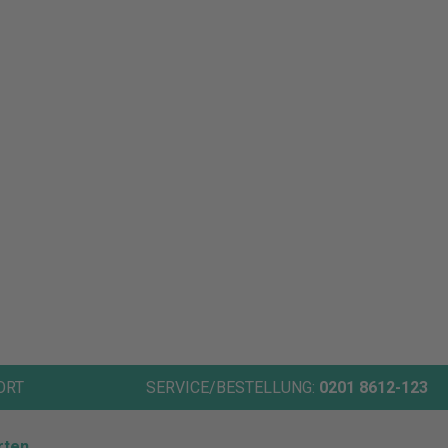
ORT
SERVICE/BESTELLUNG:
0201 8612-123
rten