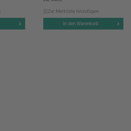
n
Zur Merkliste hinzufügen
b
In den Warenkorb