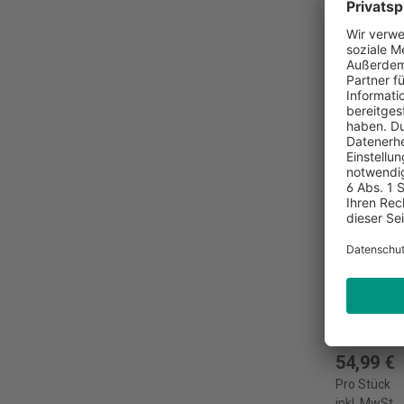
Infektio
ISBN:
978
Verlag:
ec
Landsberg
Auflage:
9
Erschein
54,99 €
Pro Stück
inkl. MwSt.