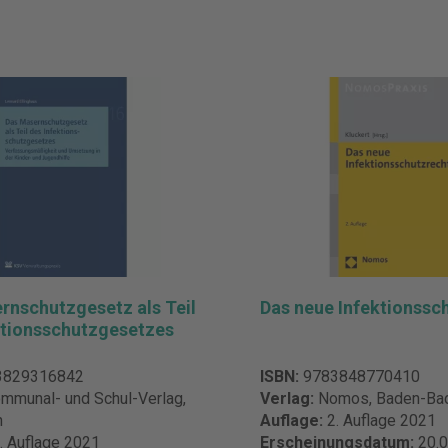
rnschutzgesetz als Teil
Das neue Infektionssc
ktionsschutzgesetzes
3829316842
ISBN:
9783848770410
mmunal- und Schul-Verlag,
Verlag:
Nomos, Baden-Ba
n
Auflage:
2. Auflage 2021
. Auflage 2021
Erscheinungsdatum:
20.