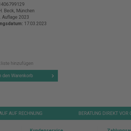
3406799129
H. Beck, München
. Auflage 2023
ungsdatum:
17.03.2023
€
liste hinzufügen
n den Warenkorb
AUF AUF RECHNUNG
BERATUNG DIREKT VOR 
Kundenservice
Zahlungsa