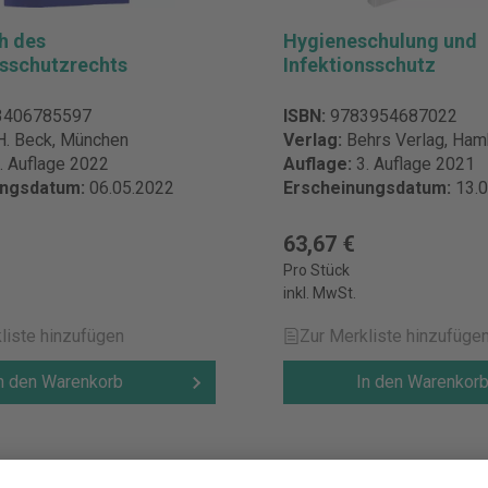
h des
Hygieneschulung und
nsschutzrechts
Infektionsschutz
3406785597
ISBN:
9783954687022
H. Beck, München
Verlag:
Behrs Verlag, Ham
. Auflage 2022
Auflage:
3. Auflage 2021
ungsdatum:
06.05.2022
Erscheinungsdatum:
13.
€
63,67 €
Pro Stück
inkl. MwSt.
liste hinzufügen
Zur Merkliste hinzufüge
n den Warenkorb
In den Warenkor