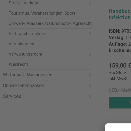
Straße, Verkehr
Handbuc
Tourismus, Veranstaltungen, Sport
Infektio
Umwelt-, Wasser-, Naturschutz-, Agrarecht
ISBN:
978
Verbraucherschutz
Verlag:
C.
Vergaberecht
Auflage:
2
Erschein
Verwaltungsrecht
Wahlrecht
159,00 
Pro Stück
Wirtschaft, Management
inkl. MwSt.
Online-Datenbanken
Zur Merk
Services
I