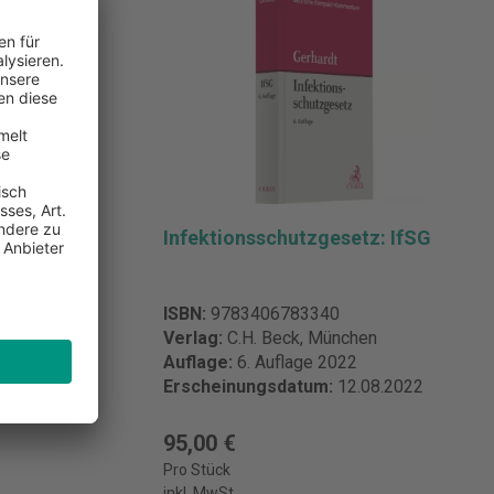
z: IfSG
Infektionsschutzgesetz: IfSG
ISBN:
9783406783340
n
Verlag:
C.H. Beck, München
Auflage:
6. Auflage 2022
08.2022
Erscheinungsdatum:
12.08.2022
95,00 €
Pro Stück
inkl. MwSt.