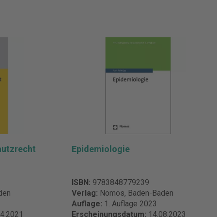
hutzrecht
Epidemiologie
ISBN:
9783848779239
den
Verlag:
Nomos, Baden-Baden
Auflage:
1. Auflage 2023
04.2021
Erscheinungsdatum:
14.08.2023