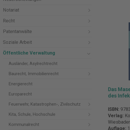
Notariat
Recht
Patentanwälte
Soziale Arbeit
Öffentliche Verwaltung
Ausländer, Asylrechtrecht
Baurecht, Immobilienrecht
Energierecht
Das Mase
Europarecht
des Infe
Feuerwehr, Katastrophen-, Zivilschutz
ISBN:
978
Kita, Schule, Hochschule
Verlag:
Ko
Wiesbade
Kommunalrecht
Auflage:
1