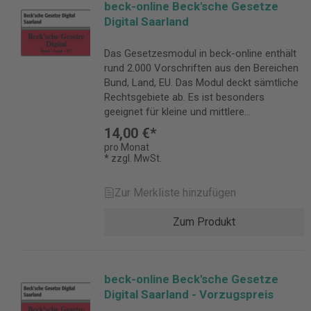
beck-online Beck'sche Gesetze
Digital Saarland
Das Gesetzesmodul in beck-online enthält
rund 2.000 Vorschriften aus den Bereichen
Bund, Land, EU. Das Modul deckt sämtliche
Rechtsgebiete ab. Es ist besonders
geeignet für kleine und mittlere
Anwaltskanzleien, die Kommunen sowie
14,00 €*
alle Juristinnen und Juristen, die in
pro Monat
mehreren Rechtsgebieten tätig sind.
* zzgl. MwSt.
Becksche Gesetze Digital für das Saarland
enthält online: Schönfelder-Hauptband mit
Zur Merkliste hinzufügen
Ergänzungsband Sartorius-Hauptband mit
Ergänzungsband Nipperdey-Hauptband
Zum Produkt
Aichberger-Hauptband Weitere
ausgewählte Bundesgesetze und -
verordnungen Rund 200 wichtigsten EG-,
UN- und sonstigen internationalen
beck-online Beck'sche Gesetze
Vorschriften Landesrecht Saarland im
Digital Saarland - Vorzugspreis
Umfang der Beckschen Loseblatt-