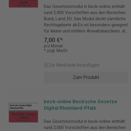
Textsammlung "Hümmerich/Kopp" Alle
Das Gesetzesmodul in beck-online enthält
wichtigen Normen aus: Verfassungsrecht
rund 2.000 Vorschriften aus den Bereichen
Rechtspflege, materielles Privatrecht
Bund, Land, EU. Das Modul deckt sämtliche
Allgemeines Verwaltungsrecht
Rechtsgebiete ab.Es ist besonders geeignet
Kommunalrecht Ordnungsrecht
für kleine und mittlere Anwaltskanzleien, die
Vermessungswesen, Denkmalschutz, Bau-
Kommunen sowie alle Juristinnen und
und Wohnungswesen, Enteignung Feuer-,
7,00 €*
Juristen, die in mehreren Rechtsgebieten
Katastrophen-, Zivilschutz, Rettungsdienst
pro Monat
tätig sind. Becksche Gesetze Digital für das
* zzgl. MwSt.
Gesundheitswesen Umweltrecht Wege- und
Saarland enthält online: Schönfelder-
Verkehrsrecht Kultusrecht, Bildungswesen,
Hauptband mit Ergänzungsband Sartorius-
Medien Haushalts-, Finanz- und
Zur Merkliste hinzufügen
Hauptband mit Ergänzungsband Nipperdey-
Steuerwesen Wirtschaft, Gewerbe Arbeits-
Hauptband Aichberger-Hauptband Weitere
und Sozialrecht Details zur
Zum Produkt
ausgewählte Bundesgesetze und -
Produktsicherheit Verantwortliche Person
verordnungen Rund 200 wichtigsten EG-,
für die EU: Verlag C.H.Beck GmbH Co. & KG
UN- und sonstigen internationalen
Wilhelmstr. 9 80801 München Deutschland
Vorschriften Landesrecht Saarland im
kundenservice@beck.de
beck-online Beck'sche Gesetze
Umfang der Beckschen Loseblatt-
Digital Rheinland-Pfalz
Textsammlung "Hümmerich/Kopp" Alle
wichtigen Normen aus: Verfassungsrecht
Das Gesetzesmodul in beck-online enthält
Rechtspflege, materielles Privatrecht
rund 2.000 Vorschriften aus den Bereichen
Allgemeines Verwaltungsrecht