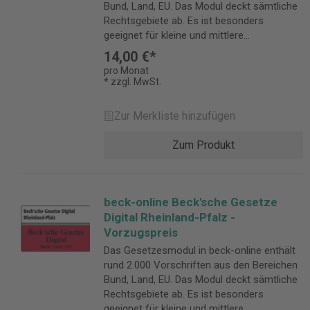
Bund, Land, EU. Das Modul deckt sämtliche
Kommunalrecht Ordnungsrecht
Rechtsgebiete ab. Es ist besonders
Vermessungswesen, Denkmalschutz, Bau-
geeignet für kleine und mittlere
und Wohnungswesen, Enteignung Feuer-,
Anwaltskanzleien, die Kommunen sowie
Katastrophen-, Zivilschutz, Rettungsdienst
14,00 €*
alle Juristinnen und Juristen, die in
Gesundheitswesen Umweltrecht Wege- und
pro Monat
mehreren Rechtsgebieten tätig sind.
* zzgl. MwSt.
Verkehrsrecht Kultusrecht, Bildungswesen,
Becksche Gesetze Digital für Rheinland-
Medien Haushalts-, Finanz- und
Pfalz enthält online: Schönfelder-
Steuerwesen Wirtschaft, Gewerbe Arbeits-
Zur Merkliste hinzufügen
Hauptband mit Ergänzungsband Sartorius-
und Sozialrecht Details zur
Hauptband mit Ergänzungsband Nipperdey-
Produktsicherheit Verantwortliche Person
Zum Produkt
Hauptband Aichberger-Hauptband Weitere
für die EU: Verlag C.H.Beck GmbH Co. & KG
ausgewählte Bundesgesetze und -
Wilhelmstr. 9 80801 München Deutschland
verordnungen Rund 200 wichtigsten EG-,
kundenservice@beck.de
UN- und sonstigen internationalen
beck-online Beck'sche Gesetze
Vorschriften Landesrecht Rheinland-Pfalz
Digital Rheinland-Pfalz -
Alle wichtigen Normen aus:
Vorzugspreis
Verfassungsrecht Rechtspflege, materielles
Das Gesetzesmodul in beck-online enthält
Privatrecht Allgemeines Verwaltungsrecht
rund 2.000 Vorschriften aus den Bereichen
Kommunalrecht Ordnungsrecht
Bund, Land, EU. Das Modul deckt sämtliche
Vermessungswesen, Denkmalschutz, Bau-
Rechtsgebiete ab. Es ist besonders
und Wohnungswesen, Enteignung Feuer-,
geeignet für kleine und mittlere