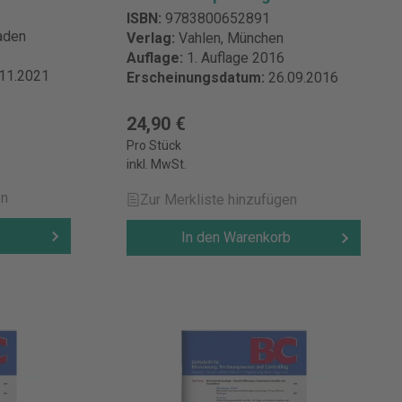
ISBN:
9783800652891
aden
Verlag:
Vahlen, München
Auflage:
1. Auflage 2016
.11.2021
Erscheinungsdatum:
26.09.2016
24,90 €
Pro Stück
inkl. MwSt.
en
Zur Merkliste hinzufügen
b
In den Warenkorb