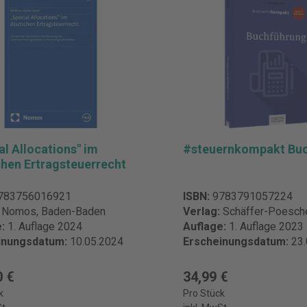
al Allocations" im
#steuernkompakt Bu
hen Ertragsteuerrecht
783756016921
ISBN:
9783791057224
:
Nomos, Baden-Baden
Verlag:
Schäffer-Poeschel
e:
1. Auflage 2024
Auflage:
1. Auflage 2023
inungsdatum:
10.05.2024
Erscheinungsdatum:
23
0 €
34,99 €
k
Pro Stück