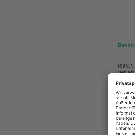
Bankbi
ISBN:
9
Verlag
Auflag
Ersche
149,9
Pro Stüc
inkl. MwS
Zur M