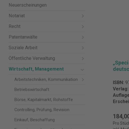
Neuerscheinungen
Notariat
Recht
Patentanwälte
Soziale Arbeit
Öffentliche Verwaltung
„Speci
deutsc
Wirtschaft, Management
Arbeitstechniken, Kommunikation
ISBN:
9
Verlag
Betriebswirtschaft
Auflag
Börse, Kapitalmarkt, Rohstoffe
Ersche
Controlling, Prüfung, Revision
184,0
Einkauf, Beschaffung
Pro Stüc