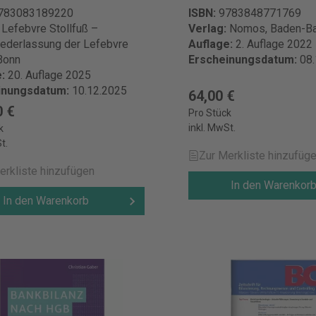
783083189220
ISBN:
9783848771769
:
Lefebvre Stollfuß –
Verlag:
Nomos, Baden-B
ederlassung der Lefebvre
Auflage:
2. Auflage 2022
Bonn
Erscheinungsdatum:
08
e:
20. Auflage 2025
inungsdatum:
10.12.2025
64,00 €
0 €
Pro Stück
inkl. MwSt.
k
t.
Zur Merkliste hinzufüg
erkliste hinzufügen
In den Warenkor
In den Warenkorb