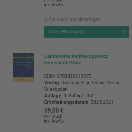
Pro Stück
Produktsicherheit Verantwortliche Person
inkl. MwSt.
für die EU: Erich Schmidt Verlag GmbH &
Co. KG Genthiner Str. 30 G 10785 Berlin
Zur Merkliste hinzufügen
Deutschland vertrieb@esvmedien.de
In den Warenkorb
Landeskrankenhausgesetz
Rheinland-Pfalz
ISBN:
9783829313070
Verlag:
Kommunal- und Schul-Verlag,
Wiesbaden
Auflage:
1. Auflage 2021
Erscheinungsdatum:
28.05.2021
39,00 €
Pro Stück
inkl. MwSt.