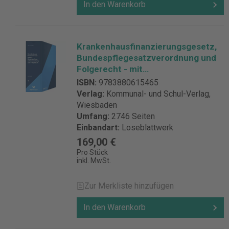
In den Warenkorb
Krankenhausfinanzierungsgesetz,
Bundespflegesatzverordnung und
Folgerecht - mit
Fortsetzungsbezug
ISBN:
9783880615465
Verlag:
Kommunal- und Schul-Verlag,
Wiesbaden
Umfang:
2746 Seiten
Einbandart:
Loseblattwerk
169,00 €
Pro Stück
inkl. MwSt.
Zur Merkliste hinzufügen
In den Warenkorb