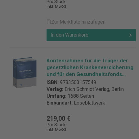
Pro Stück
inkl. MwSt.
Zur Merkliste hinzufügen
In den Warenkorb
Kontenrahmen für die Träger der
gesetzlichen Krankenversicherung
und für den Gesundheitsfonds
Kontenrahmen für die Träger der
ISBN:
9783503157549
sozialen Pflegeversicherung und
Verlag:
Erich Schmidt Verlag, Berlin
den Ausgleichsfonds - ohne
Umfang:
1688 Seiten
Fortsetzungsbezug
Einbandart:
Loseblattwerk
219,00 €
Pro Stück
inkl. MwSt.