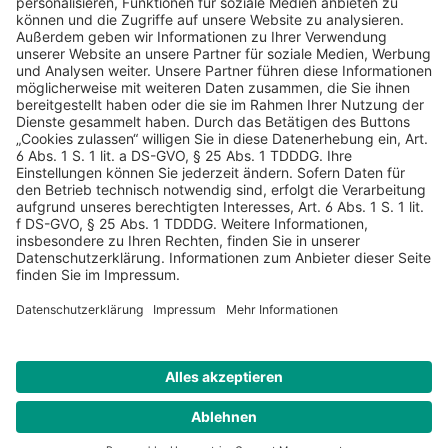
AGB
Datenschutz
Impressum
Sicherheitshinweis
Compliance
© 2026 Hans Soldan GmbH, alle Rechte vorbehalten. Das
Angebot ist für Industrie, Handel, freien Berufe zur Verwendung
in der selbständigen oder gewerblichen Tätigkeit bestimmt. *
Netto-Preise zzgl. gesetzlich gültiger MwSt., zzgl.
Versandkostenpauschale - ausgenommen Literatur-Artikel.
Sichere Daten dank SSL-Verschlüsselung.