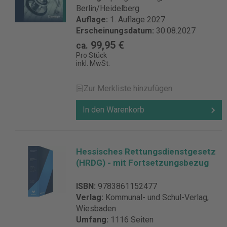
Verlags GmbH & Co. KG Waldseestr. 3-5
Berlin/Heidelberg
76530 Baden-Baden Deutschland
Auflage:
1. Auflage 2027
vertrieb@nomos.de
Erscheinungsdatum:
30.08.2027
99,95 €
ca.
Pro Stück
inkl. MwSt.
Zur Merkliste hinzufügen
In den Warenkorb
Hessisches Rettungsdienstgesetz
(HRDG) - mit Fortsetzungsbezug
ISBN:
9783861152477
Verlag:
Kommunal- und Schul-Verlag,
Wiesbaden
Umfang:
1116 Seiten