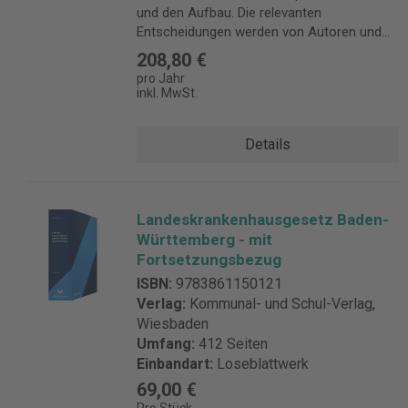
und den Aufbau. Die relevanten
Entscheidungen werden von Autoren und
Schriftleitung „auf den Punkt“ gebracht und
208,80 €
mit Hinweisen für die Praxis versehen, der
pro Jahr
bisherige Volltextabdruck entfällt. Neu:
inkl. MwSt.
Integriert als Mehrwert werden
jahresübergreifende
Details
Rechtsprechungsberichte aller für
Krankenhäuser relevanten Rechtsbereiche.
Die Themenschwerpunkte:
Krankenhaussonderrecht i. S. des Rechts
Landeskrankenhausgesetz Baden-
der Krankenhausplanung und -finanzierung
Württemberg - mit
sowie des SGB V, Krankenhausmedizinrecht
Fortsetzungsbezug
i. S. derjenigen Rechtsgebiete, die stationäre
Einrichtungen wie andere heilberufliche
ISBN:
9783861150121
Unternehmen betreffen (u.a. Arzneimittel-,
Verlag:
Kommunal- und Schul-Verlag,
Berufs-, das Haftungsrecht etc.) und
Wiesbaden
Krankenhausunternehmensrecht i. S.
Umfang:
412 Seiten
derjenigen Rechtsmaterien, die für
Einbandart:
Loseblattwerk
Unternehmen allgemein und damit auch für
69,00 €
Krankenhäuser gelten. Details zur