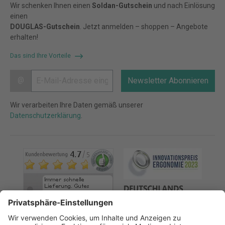
Wir schenken Ihnen einen
Soldan-Gutschein
und nach Einlösung
einen
DOUGLAS-Gutschein
. Jetzt anmelden – shoppen – Angebote
erhalten!
Das sind Ihre Vorteile
@
Newsletter Abonnieren
Wir verarbeiten Ihre Daten gemäß unserer
Datenschutzerklärung
.