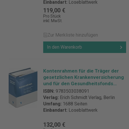
Einbandart:
Loseblattwerk
119,00 €
Pro Stück
inkl. MwSt.
Zur Merkliste hinzufügen
In den Warenkorb
Kontenrahmen für die Träger der
gesetzlichen Krankenversicherung
und für den Gesundheitsfonds
Kontenrahmen für die Träger der
ISBN:
9783503038091
sozialen Pflegeversicherung und
Verlag:
Erich Schmidt Verlag, Berlin
den Ausgleichsfonds - mit
Umfang:
1688 Seiten
Fortsetzungsbezug
Einbandart:
Loseblattwerk
132,00 €