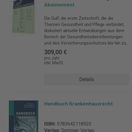
Abonnement
Die GuP, die erste Zeitschrift, die die
Themen Gesundheit und Pflege verbindet,
diskutiert aktuelle Entwicklungen aus dem
Bereich der Gesundheitsdienstleistungen
und des Versicherungsschutzes bis hin zur
Honorierung und begleitet diese mit
309,00 €
Kurzkommentaren zur aktuellen
pro Jahr
Rechtsprechung. Ein wichtiges Thema ist
inkl. MwSt.
auch die Fortentwicklung der verschiedenen
Ordnungssysteme, wie z.B. des
Details
Berufsrechts, des Haftungsrechts, des
Wettbewerbsrechts und des Strafrechts bis
hin zur Biopolitik. Die Zeitschrift richtet sich
an Anwälte, Gerichte und
Handbuch Krankenhausrecht
Leistungserbringer und ihre Verbände - von
Ärzten und Apothekern über Krankenhäuser
und die Kranken- und Pflegekassen sowie
Pflegedienste. Details zur Produktsicherheit
ISBN:
9783642118920
Verantwortliche Person für die EU: Nomos
Verlag:
Springer-Verlag,