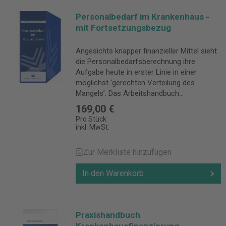
Personalbedarf im Krankenhaus -
mit Fortsetzungsbezug
Angesichts knapper finanzieller Mittel sieht
die Personalbedarfsberechnung ihre
Aufgabe heute in erster Linie in einer
möglichst ‘gerechten Verteilung des
Mangels’. Das Arbeitshandbuch
”Personalbedarf im Krankenhaus” trägt
169,00 €
diesem elementaren Bedürfnis der
Pro Stück
Krankenhauspraxis dergestalt Rechnung,
inkl. MwSt.
dass es eine Reihe alternativer
Möglichkeiten für die Bedarfsberechnung
Zur Merkliste hinzufügen
aufzeigt und diese anhand praktischer
Beispiele vergleicht. Dabei werden alle
In den Warenkorb
Personalgruppen des Krankenhauses,
insbesondere der Ärztliche Dienst, der
Pflegedienst, der Medizinisch-technische
Dienst, der Funktionsdienst, der
Praxishandbuch
Wirtschafts- und Versorgungsdienst, der